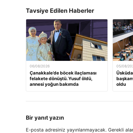
Tavsiye Edilen Haberler
06/08/2026
05/08/20
Çanakkale’de böcek ilaçlaması
Üsküdar
felakete dönüştü. Yusuf öldü,
başkanv
annesi yoğun bakımda
oldu
Bir yanıt yazın
E-posta adresiniz yayınlanmayacak.
Gerekli ala