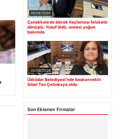
06/08/2026
Çanakkale’de böcek ilaçlaması felakete
dönüştü. Yusuf öldü, annesi yoğun
bakımda
05/08/2026
Üsküdar Belediyesi’nde başkanvekili
e
Sibel Tan Çetinkaya oldu
Son Eklenen Firmalar