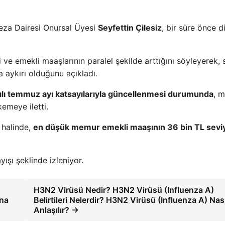
eza Dairesi Onursal Üyesi
Seyfettin Çilesiz
, bir süre önce d
ki ve emekli maaşlarının paralel şekilde arttığını söyleyerek,
 aykırı olduğunu açıkladı.
 yılı temmuz ayı katsayılarıyla güncellenmesi durumunda
, 
emeye iletti.
 halinde,
en düşük memur emekli maaşının 36 bin TL sevi
ışı şeklinde izleniyor.
H3N2 Virüsü Nedir? H3N2 Virüsü (Influenza A)
ına
Belirtileri Nelerdir? H3N2 Virüsü (Influenza A) Nası
Anlaşılır? →