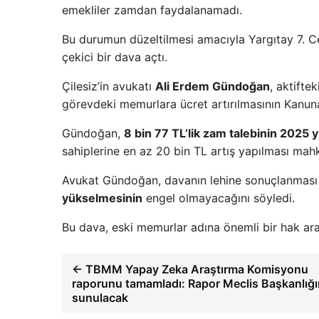
emekliler zamdan faydalanamadı.
Bu durumun düzeltilmesi amacıyla Yargıtay 7. C
çekici bir dava açtı.
Çilesiz’in avukatı
Ali Erdem Gündoğan
, aktifte
görevdeki memurlara ücret artırılmasının Kanuna
Gündoğan,
8 bin 77 TL’lik zam talebinin 2025
sahiplerine en az 20 bin TL artış yapılması mahk
Avukat Gündoğan, davanın lehine sonuçlanması
yükselmesinin
engel olmayacağını söyledi.
Bu dava, eski memurlar adına önemli bir hak aray
← TBMM Yapay Zeka Araştırma Komisyonu
raporunu tamamladı: Rapor Meclis Başkanlığ
sunulacak