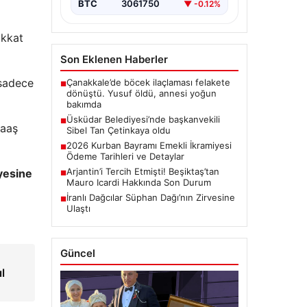
BTC
3061750
▼ -0.12%
ikkat
Son Eklenen Haberler
 sadece
Çanakkale’de böcek ilaçlaması felakete
■
dönüştü. Yusuf öldü, annesi yoğun
bakımda
Üsküdar Belediyesi’nde başkanvekili
■
maaş
Sibel Tan Çetinkaya oldu
2026 Kurban Bayramı Emekli İkramiyesi
■
Ödeme Tarihleri ve Detaylar
Arjantin’i Tercih Etmişti! Beşiktaş’tan
yesine
■
Mauro Icardi Hakkında Son Durum
İranlı Dağcılar Süphan Dağı’nın Zirvesine
■
Ulaştı
Güncel
l