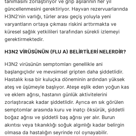
tanımasını zorlaştırıyor ve grip aşılarının her yıl
güncellenmesini gerektiriyor. Hayvan rezervuarlarında
H3N2’nin varlığı, türler arası geçiş yoluyla yeni
varyantların ortaya çıkması riskini arttırmakta ve
küresel sağlık yetkilileri tarafından sürekli izlemeyi
gerektirmektedir.
H3N2 VİRÜSÜNÜN (FLU A) BELİRTİLERİ NELERDİR?
H3N2 virüsünün semptomları genellikle ani
başlangıçlıdır ve mevsimsel gripten daha şiddetlidir.
Hastalık kısa bir kuluçka döneminin ardından yüksek
ateş ve üşümeyle başlıyor. Ateşe eşlik eden yoğun kas
ve eklem ağrısı, hastanın günlük aktivitelerini
zorlaştıracak kadar şiddetlidir. Ayrıca en sık görülen
semptomlar arasında kuru ve inatçı öksürük, şiddetli
boğaz ağrısı ve şiddetli baş ağrısı yer alır. Burun
akıntısı veya tıkanıklığı soğuk algınlığı kadar belirgin
olmasa da hastalığın seyrinde rol oynayabilir.