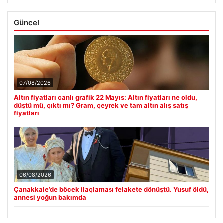
Güncel
07/08/2026
Altın fiyatları canlı grafik 22 Mayıs: Altın fiyatları ne oldu,
düştü mü, çıktı mı? Gram, çeyrek ve tam altın alış satış
fiyatları
06/08/2026
Çanakkale’de böcek ilaçlaması felakete dönüştü. Yusuf öldü,
annesi yoğun bakımda