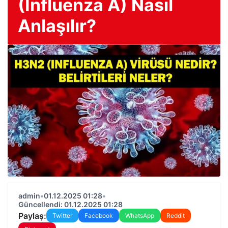
(Influenza A) Nasıl
Anlaşılır?
admin
•
01.12.2025 01:28
•
Güncellendi: 01.12.2025 01:28
Paylaş:
Twitter
Facebook
WhatsApp
Reddit