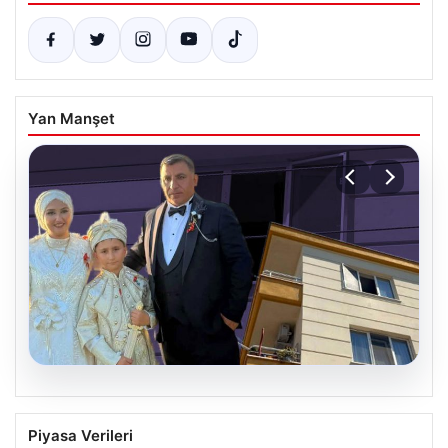
Yan Manşet
06.08.2026
Çanakkale’de böcek ilaçlaması felakete
Piyasa Verileri
dönüştü. Yusuf öldü, annesi yoğun