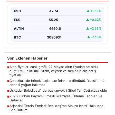
bakımda
USD
47.74
▲ +0.18%
{“title”: “Çanakkale’de Böcek İlaçlaması Felaketle Bitti:
Bir Çocuk Hayatını Kaybetti, Annesi Yoğun Bakımda”,
EUR
55.25
▲ +0.32%
“content”:…
ALTIN
6660.6
▲ +2.59%
BTC
3090931
▲ +1.10%
Son Eklenen Haberler
Altın fiyatları canlı grafik 22 Mayıs: Altın fiyatları ne oldu,
■
düştü mü, çıktı mı? Gram, çeyrek ve tam altın alış satış
fiyatları
Çanakkale’de böcek ilaçlaması felakete dönüştü. Yusuf öldü,
■
annesi yoğun bakımda
Üsküdar Belediyesi’nde başkanvekili Sibel Tan Çetinkaya oldu
■
2026 Kurban Bayramı Emekli İkramiyesi Ödeme Tarihleri ve
■
Detaylar
Arjantin’i Tercih Etmişti! Beşiktaş’tan Mauro Icardi Hakkında
■
Son Durum