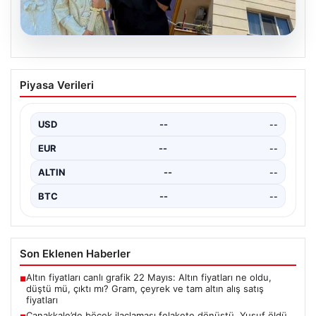
06.08.2026
Çanakkale’de böcek ilaçlaması felakete
Piyasa Verileri
dönüştü. Yusuf öldü, annesi yoğun
bakımda
USD
--
--
{“title”: “Çanakkale’de Böcek İlaçlaması Felaketle Bitti:
Bir Çocuk Hayatını Kaybetti, Annesi Yoğun Bakımda”,
EUR
--
--
“content”:…
ALTIN
--
--
BTC
--
--
Son Eklenen Haberler
Altın fiyatları canlı grafik 22 Mayıs: Altın fiyatları ne oldu,
■
düştü mü, çıktı mı? Gram, çeyrek ve tam altın alış satış
fiyatları
Çanakkale’de böcek ilaçlaması felakete dönüştü. Yusuf öldü,