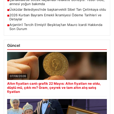
■
annesi yoğun bakımda
Üsküdar Belediyesi’nde başkanvekili Sibel Tan Çetinkaya oldu
■
2026 Kurban Bayramı Emekli İkramiyesi Ödeme Tarihleri ve
■
Detaylar
Arjantin’i Tercih Etmişti! Beşiktaş’tan Mauro Icardi Hakkında
■
Son Durum
Güncel
07/08/2026
Altın fiyatları canlı grafik 22 Mayıs: Altın fiyatları ne oldu,
düştü mü, çıktı mı? Gram, çeyrek ve tam altın alış satış
fiyatları