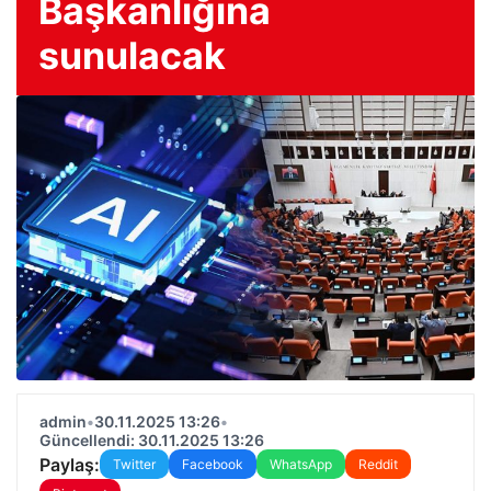
Başkanlığına
sunulacak
admin
•
30.11.2025 13:26
•
Güncellendi: 30.11.2025 13:26
Paylaş:
Twitter
Facebook
WhatsApp
Reddit