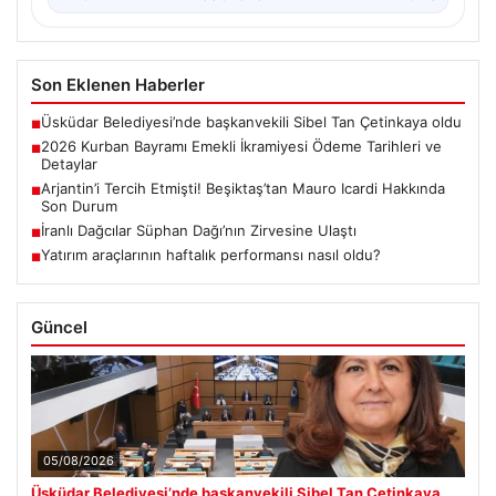
Son Eklenen Haberler
Üsküdar Belediyesi’nde başkanvekili Sibel Tan Çetinkaya oldu
■
2026 Kurban Bayramı Emekli İkramiyesi Ödeme Tarihleri ve
■
Detaylar
Arjantin’i Tercih Etmişti! Beşiktaş’tan Mauro Icardi Hakkında
■
Son Durum
İranlı Dağcılar Süphan Dağı’nın Zirvesine Ulaştı
■
Yatırım araçlarının haftalık performansı nasıl oldu?
■
Güncel
05/08/2026
Üsküdar Belediyesi’nde başkanvekili Sibel Tan Çetinkaya