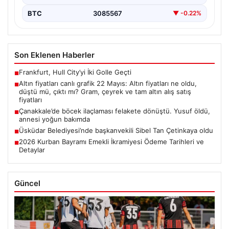
BTC
3085567
▼ -0.22%
Son Eklenen Haberler
Frankfurt, Hull City’yi İki Golle Geçti
■
Altın fiyatları canlı grafik 22 Mayıs: Altın fiyatları ne oldu,
■
düştü mü, çıktı mı? Gram, çeyrek ve tam altın alış satış
fiyatları
Çanakkale’de böcek ilaçlaması felakete dönüştü. Yusuf öldü,
■
annesi yoğun bakımda
Üsküdar Belediyesi’nde başkanvekili Sibel Tan Çetinkaya oldu
■
2026 Kurban Bayramı Emekli İkramiyesi Ödeme Tarihleri ve
■
Detaylar
Güncel