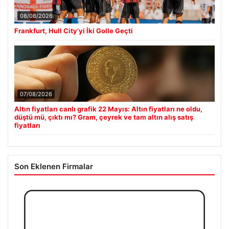
08/08/2026
Frankfurt, Hull City’yi İki Golle Geçti
07/08/2026
Altın fiyatları canlı grafik 22 Mayıs: Altın fiyatları ne oldu,
düştü mü, çıktı mı? Gram, çeyrek ve tam altın alış satış
fiyatları
Son Eklenen Firmalar