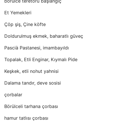
börülce teretoru başlangıç
Et Yemekleri
Çöp şiş, Çine köfte
Doldurulmuş ekmek, baharatlı güveç
Pascià Pastanesi, imambayıldı
Topalak, Etli Enginar, Kıymalı Pide
Keşkek, etli nohut yahnisi
Dalama tandır, deve sosisi
çorbalar
Börülceli tarhana çorbası
hamur tatlısı çorbası