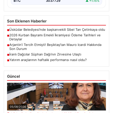
BTC
3037729
▲ +1.15%
Son Eklenen Haberler
Üsküdar Belediyesi’nde başkanvekili Sibel Tan Çetinkaya oldu
■
2026 Kurban Bayramı Emekli İkramiyesi Ödeme Tarihleri ve
■
Detaylar
Arjantin’i Tercih Etmişti! Beşiktaş’tan Mauro Icardi Hakkında
■
Son Durum
İranlı Dağcılar Süphan Dağı’nın Zirvesine Ulaştı
■
Yatırım araçlarının haftalık performansı nasıl oldu?
■
Güncel
05/08/2026