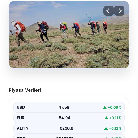
03.08.2026
İranlı Dağcılar Süphan Dağı’nın
Piyasa Verileri
Zirvesine Ulaştı
İran’dan gelen 13 kişilik deneyimli dağcı ekibi,
Türkiye’nin en yüksek üçüncü dağı olan ve…
USD
47.58
▲ +0.09%
EUR
54.94
▲ +0.11%
ALTIN
6238.8
▲ +0.12%