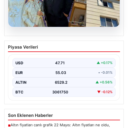
06.08.2026
Çanakkale’de böcek ilaçlaması felakete
Piyasa Verileri
dönüştü. Yusuf öldü, annesi yoğun
bakımda
USD
47.71
▲ +0.17%
{“title”: “Çanakkale’de Böcek İlaçlaması Felaketle Bitti:
Bir Çocuk Hayatını Kaybetti, Annesi Yoğun Bakımda”,
EUR
55.03
• -0.01%
“content”:…
ALTIN
6529.2
▲ +0.56%
BTC
3061750
▼ -0.12%
Son Eklenen Haberler
Altın fiyatları canlı grafik 22 Mayıs: Altın fiyatları ne oldu,
■