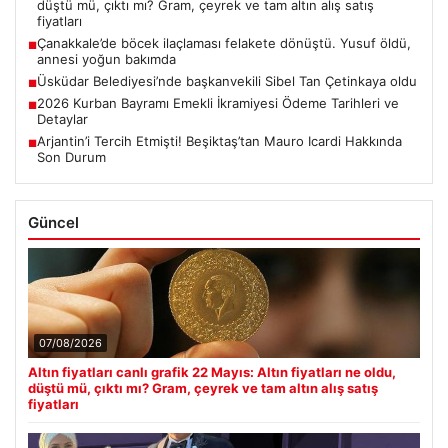
düştü mü, çıktı mı? Gram, çeyrek ve tam altın alış satış
fiyatları
Çanakkale’de böcek ilaçlaması felakete dönüştü. Yusuf öldü,
■
annesi yoğun bakımda
Üsküdar Belediyesi’nde başkanvekili Sibel Tan Çetinkaya oldu
■
2026 Kurban Bayramı Emekli İkramiyesi Ödeme Tarihleri ve
■
Detaylar
Arjantin’i Tercih Etmişti! Beşiktaş’tan Mauro Icardi Hakkında
■
Son Durum
Güncel
07/08/2026
Altın fiyatları canlı grafik 22 Mayıs: Altın fiyatları ne oldu,
düştü mü, çıktı mı? Gram, çeyrek ve tam altın alış satış
fiyatları