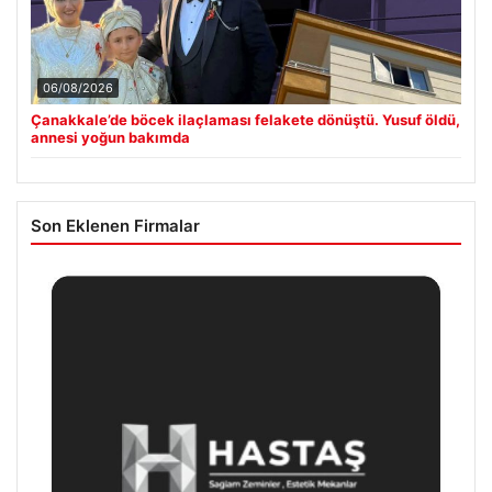
06/08/2026
Çanakkale’de böcek ilaçlaması felakete dönüştü. Yusuf öldü,
annesi yoğun bakımda
Son Eklenen Firmalar