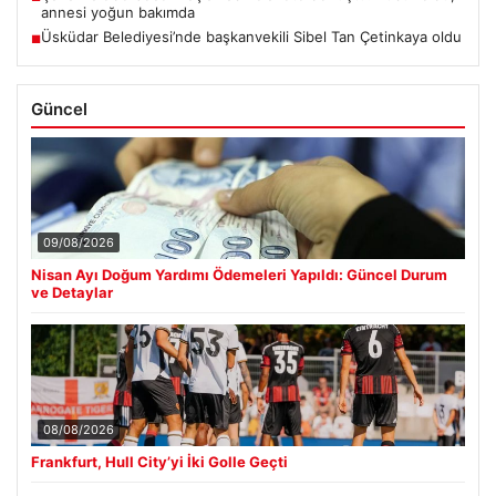
annesi yoğun bakımda
Üsküdar Belediyesi’nde başkanvekili Sibel Tan Çetinkaya oldu
■
Güncel
09/08/2026
Nisan Ayı Doğum Yardımı Ödemeleri Yapıldı: Güncel Durum
ve Detaylar
08/08/2026
Frankfurt, Hull City’yi İki Golle Geçti