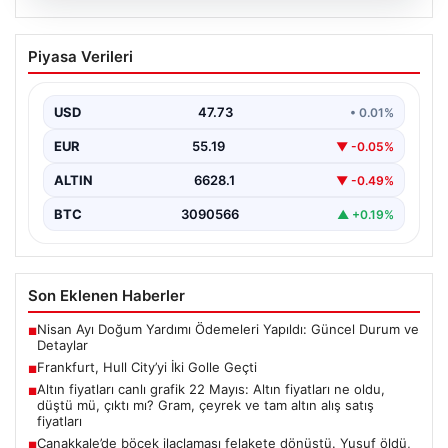
08.08.2026
Frankfurt, Hull City’yi İki Golle Geçti
Piyasa Verileri
Almanya’nın köklü kulüplerinden Eintracht Frankfurt,
yeni sezon öncesinde düzenlenen hazırlık maçında
İngiltere’nin güçlü takımlarından…
USD
47.73
• 0.01%
EUR
55.19
▼ -0.05%
ALTIN
6628.1
▼ -0.49%
BTC
3090566
▲ +0.19%
Son Eklenen Haberler
Nisan Ayı Doğum Yardımı Ödemeleri Yapıldı: Güncel Durum ve
■
Detaylar
Frankfurt, Hull City’yi İki Golle Geçti
■
Altın fiyatları canlı grafik 22 Mayıs: Altın fiyatları ne oldu,
■
düştü mü, çıktı mı? Gram, çeyrek ve tam altın alış satış
fiyatları
Çanakkale’de böcek ilaçlaması felakete dönüştü. Yusuf öldü,
■