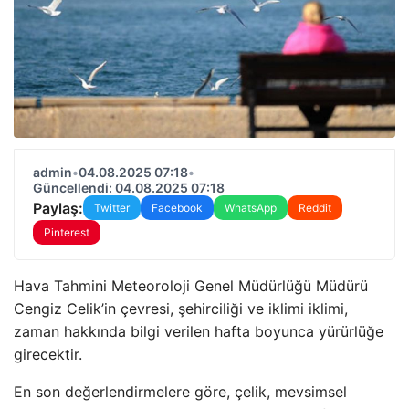
admin
•
04.08.2025 07:18
•
Güncellendi: 04.08.2025 07:18
Paylaş:
Twitter
Facebook
WhatsApp
Reddit
Pinterest
Hava Tahmini Meteoroloji Genel Müdürlüğü Müdürü
Cengiz Celik’in çevresi, şehirciliği ve iklimi iklimi,
zaman hakkında bilgi verilen hafta boyunca yürürlüğe
girecektir.
En son değerlendirmelere göre, çelik, mevsimsel