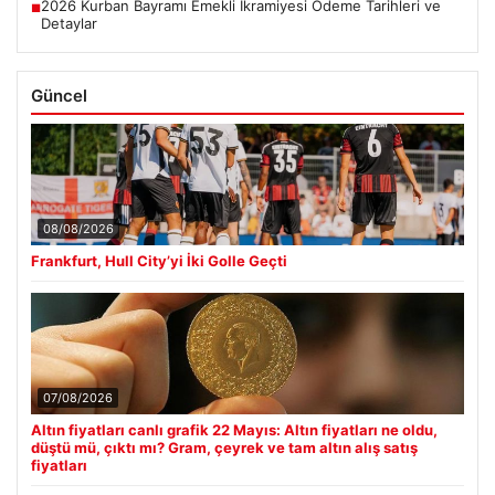
2026 Kurban Bayramı Emekli İkramiyesi Ödeme Tarihleri ve
■
Detaylar
Güncel
08/08/2026
Frankfurt, Hull City’yi İki Golle Geçti
07/08/2026
Altın fiyatları canlı grafik 22 Mayıs: Altın fiyatları ne oldu,
düştü mü, çıktı mı? Gram, çeyrek ve tam altın alış satış
fiyatları