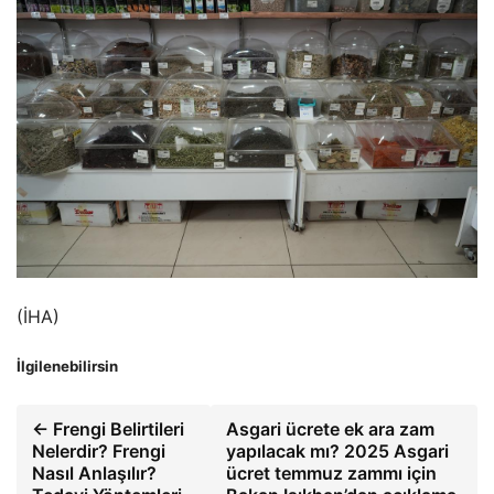
(İHA)
İlgilenebilirsin
← Frengi Belirtileri
Asgari ücrete ek ara zam
Nelerdir? Frengi
yapılacak mı? 2025 Asgari
Nasıl Anlaşılır?
ücret temmuz zammı için