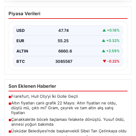
06.08.2026
Çanakkale’de böcek ilaçlaması felakete
Piyasa Verileri
dönüştü. Yusuf öldü, annesi yoğun
bakımda
USD
47.74
▲ +0.18%
{“title”: “Çanakkale’de Böcek İlaçlaması Felaketle Bitti:
Bir Çocuk Hayatını Kaybetti, Annesi Yoğun Bakımda”,
EUR
55.25
▲ +0.32%
“content”:…
ALTIN
6660.6
▲ +2.59%
BTC
3085567
▼ -0.22%
Son Eklenen Haberler
Frankfurt, Hull City’yi İki Golle Geçti
■
Altın fiyatları canlı grafik 22 Mayıs: Altın fiyatları ne oldu,
■
düştü mü, çıktı mı? Gram, çeyrek ve tam altın alış satış
fiyatları
Çanakkale’de böcek ilaçlaması felakete dönüştü. Yusuf öldü,
■
annesi yoğun bakımda
Üsküdar Belediyesi’nde başkanvekili Sibel Tan Çetinkaya oldu
■