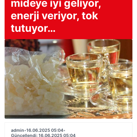
mideye iyi geliyor,
enerji veriyor, tok
tutuyor…
admin
•
16.06.2025 05:04
•
Güncellendi: 16.06.2025 05:04