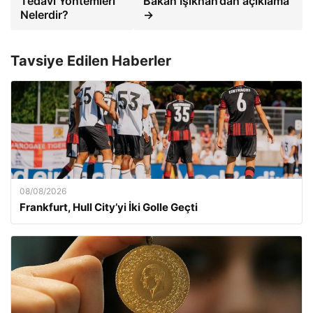
Tedavi Yöntemleri
Bakan Işıkhan’dan açıklama
Nelerdir?
→
Tavsiye Edilen Haberler
08/08/2026
Frankfurt, Hull City’yi İki Golle Geçti