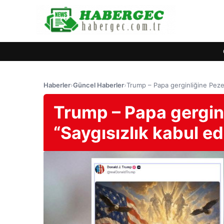
Haberler
›
Güncel Haberler
›
Trump – Papa gerginliğine Pezeş
Trump – Papa gerginl
“Saygısızlık kabul e