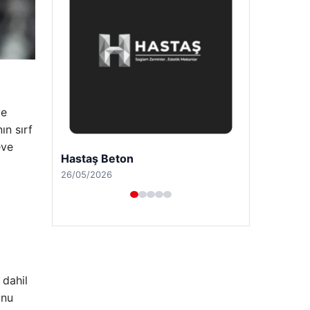
ve
ın sırf
eve
Enes Kaplan Avukatlık Bürosu
28/04/2026
 dahil
unu