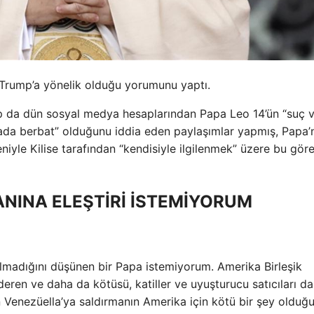
e Trump’a yönelik olduğu yorumunu yaptı.
p da dün sosyal medya hesaplarından Papa Leo 14’ün “suç 
kada berbat” olduğunu iddia eden paylaşımlar yapmış, Papa’n
iyle Kilise tarafından “kendisiyle ilgilenmek” üzere bu gör
NINA ELEŞTİRİ İSTEMİYORUM
 olmadığını düşünen bir Papa istemiyorum. Amerika Birleşik
ren ve daha da kötüsü, katiller ve uyuşturucu satıcıları da
 Venezüella’ya saldırmanın Amerika için kötü bir şey olduğ