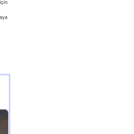
için
maya