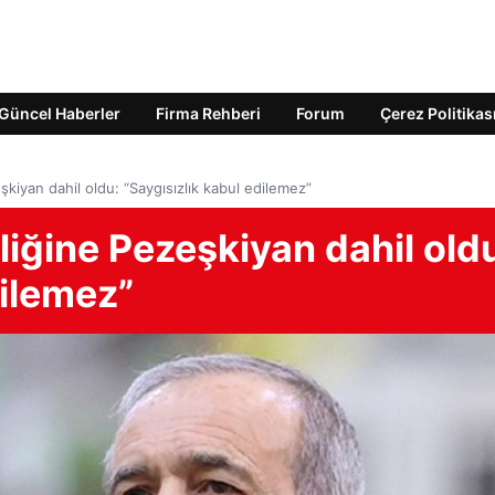
Güncel Haberler
Firma Rehberi
Forum
Çerez Politikas
kiyan dahil oldu: “Saygısızlık kabul edilemez”
iğine Pezeşkiyan dahil old
dilemez”