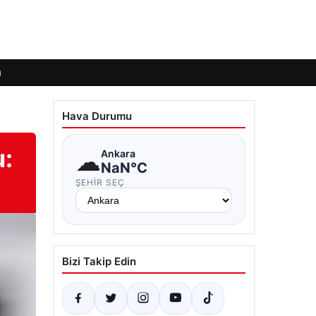
ı
Hava Durumu
u:
☁
Ankara
NaN°C
ŞEHIR SEÇ
Bizi Takip Edin