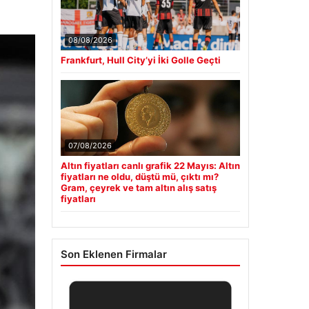
08/08/2026
Frankfurt, Hull City’yi İki Golle Geçti
07/08/2026
Altın fiyatları canlı grafik 22 Mayıs: Altın
fiyatları ne oldu, düştü mü, çıktı mı?
Gram, çeyrek ve tam altın alış satış
fiyatları
Son Eklenen Firmalar