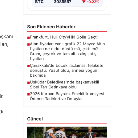
BTC
3085567
▼ -0.22%
Son Eklenen Haberler
aşkanı
Frankfurt, Hull City’yi İki Golle Geçti
■
ian,
Altın fiyatları canlı grafik 22 Mayıs: Altın
■
fiyatları ne oldu, düştü mü, çıktı mı?
Gram, çeyrek ve tam altın alış satış
fiyatları
Çanakkale’de böcek ilaçlaması felakete
■
dönüştü. Yusuf öldü, annesi yoğun
bakımda
Üsküdar Belediyesi’nde başkanvekili
■
Sibel Tan Çetinkaya oldu
2026 Kurban Bayramı Emekli İkramiyesi
■
ir
Ödeme Tarihleri ve Detaylar
di.
Güncel
”