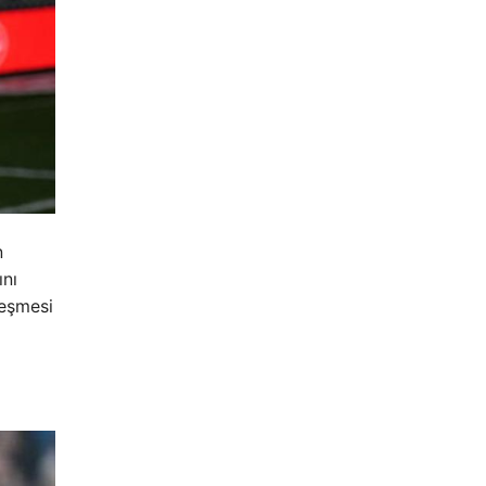
n
ını
leşmesi