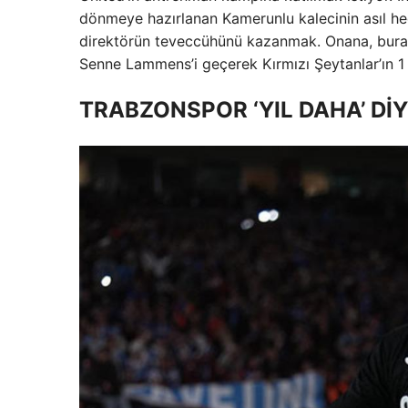
dönmeye hazırlanan Kamerunlu kalecinin asıl he
direktörün teveccühünü kazanmak. Onana, burad
Senne Lammens’i geçerek Kırmızı Şeytanlar’ın 1 
TRABZONSPOR ‘YIL DAHA’ Dİ