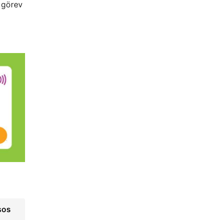
 görev
sos