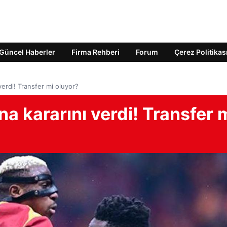
Güncel Haberler
Firma Rehberi
Forum
Çerez Politikas
erdi! Transfer mi oluyor?
 kararını verdi! Transfer 