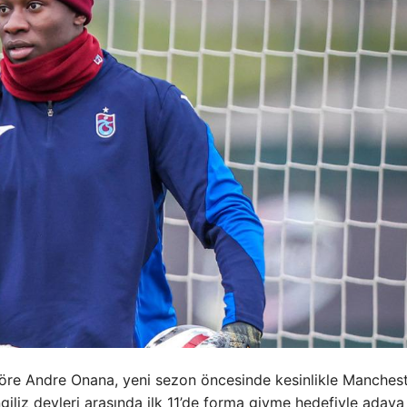
göre Andre Onana, yeni sezon öncesinde kesinlikle Manches
giliz devleri arasında ilk 11’de forma giyme hedefiyle adaya