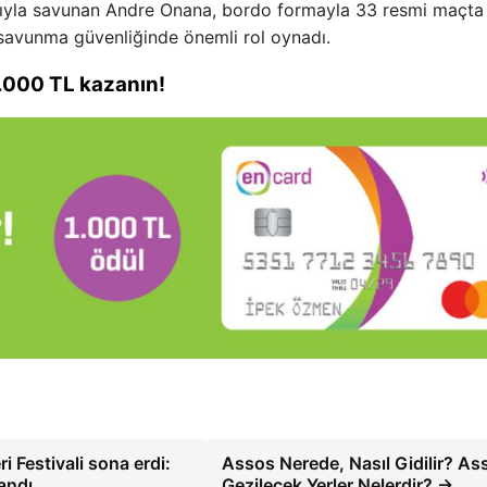
rıyla savunan Andre Onana, bordo formayla 33 resmi maçta
ın savunma güvenliğinde önemli rol oynadı.
1.000 TL kazanın!
 Festivali sona erdi:
Assos Nerede, Nasıl Gidilir? As
andı
Gezilecek Yerler Nelerdir? →