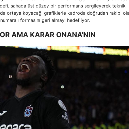
defi, sahada üst düzey bir performans sergileyerek teknik
a ortaya koyacağı grafiklerle kadroda doğrudan rakibi ol
numaralı formasını geri almayı hedefliyor.
YOR AMA KARAR ONANA’NIN