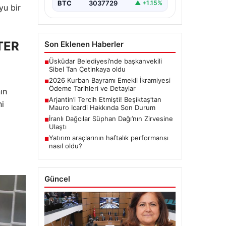
BTC
3037729
▲ +1.15%
yu bir
TER
Son Eklenen Haberler
Üsküdar Belediyesi’nde başkanvekili
■
Sibel Tan Çetinkaya oldu
2026 Kurban Bayramı Emekli İkramiyesi
■
Ödeme Tarihleri ve Detaylar
ın
Arjantin’i Tercih Etmişti! Beşiktaş’tan
■
ni
Mauro Icardi Hakkında Son Durum
İranlı Dağcılar Süphan Dağı’nın Zirvesine
■
Ulaştı
Yatırım araçlarının haftalık performansı
■
nasıl oldu?
Güncel