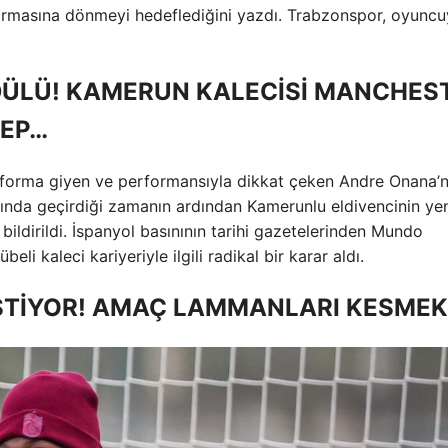
ormasına dönmeyi hedeflediğini yazdı. Trabzonspor, oyuncu
ÜLÜ! KAMERUN KALECİSİ MANCHES
BEP…
 forma giyen ve performansıyla dikkat çeken Andre Onana’n
sında geçirdiği zamanın ardından Kamerunlu eldivencinin ye
bildirildi. İspanyol basınının tarihi gazetelerinden Mundo
li kaleci kariyeriyle ilgili radikal bir karar aldı.
İSTİYOR! AMAÇ LAMMANLARI KESMEK