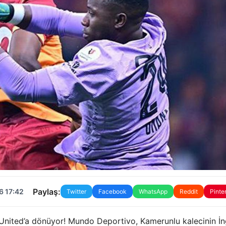
Paylaş:
6 17:42
Twitter
Facebook
WhatsApp
Reddit
Pinte
nited’a dönüyor! Mundo Deportivo, Kamerunlu kalecinin İng