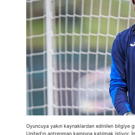
Oyuncuya yakın kaynaklardan edinilen bilgiye 
United’ın antrenman kampına katılmak istiyor. İn