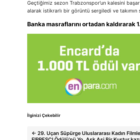
Geçtiğimiz sezon Trabzonspor’un kalesini başa
alarak istikrarlı bir görüntü sergiledi ve takım
Banka masraflarını ortadan kaldırarak 
İlginizi Çekebilir
← 29. Uçan Süpürge Uluslararası Kadın Filmleri
FIPRESCI Ödülü’nü Yo, Aşk Asi Bir Kuştur kaz