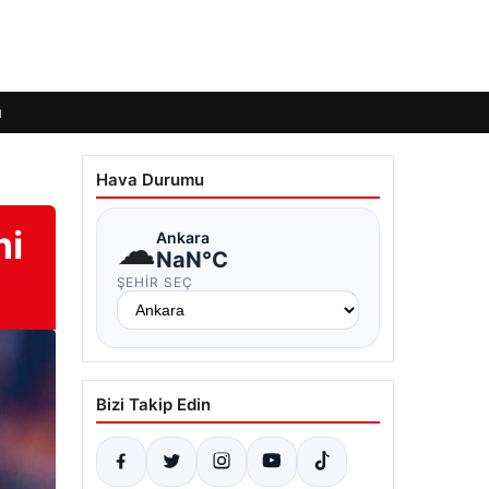
ı
Hava Durumu
mi
☁
Ankara
NaN°C
ŞEHIR SEÇ
Bizi Takip Edin