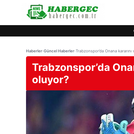
Haberler
›
Güncel Haberler
›
Trabzonspor’da Onana kararını v
Trabzonspor’da Onana
oluyor?