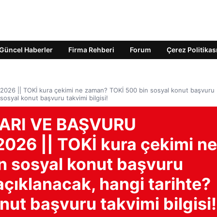
Güncel Haberler
Firma Rehberi
Forum
Çerez Politikas
 || TOKİ kura çekimi ne zaman? TOKİ 500 bin sosyal konut başvuru
osyal konut başvuru takvimi bilgisi!
ARI VE BAŞVURU
26 || TOKİ kura çekimi ne
n sosyal konut başvuru
çıklanacak, hangi tarihte?
ut başvuru takvimi bilgisi!