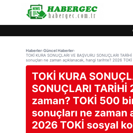
Haberler
›
Güncel Haberler
›
TOKİ KURA SONUÇLARI VE BAŞVURU SONUÇLARI TARİHİ 2026
sonuçları ne zaman açıklanacak, hangi tarihte? 2026 TOKİ s
TOKİ KURA SONUÇL
SONUÇLARI TARİHİ 20
zaman? TOKİ 500 bi
sonuçları ne zaman a
2026 TOKİ sosyal kon