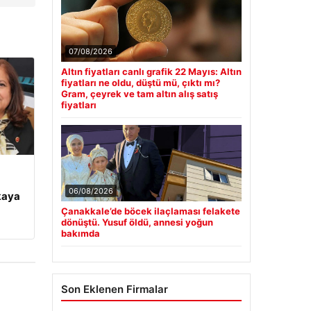
07/08/2026
Altın fiyatları canlı grafik 22 Mayıs: Altın
fiyatları ne oldu, düştü mü, çıktı mı?
Gram, çeyrek ve tam altın alış satış
fiyatları
06/08/2026
kaya
Çanakkale’de böcek ilaçlaması felakete
dönüştü. Yusuf öldü, annesi yoğun
bakımda
Son Eklenen Firmalar