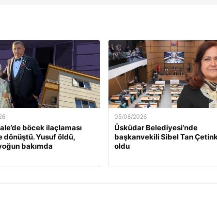
26
05/08/2026
le’de böcek ilaçlaması
Üsküdar Belediyesi’nde
e dönüştü. Yusuf öldü,
başkanvekili Sibel Tan Çetin
 yoğun bakımda
oldu