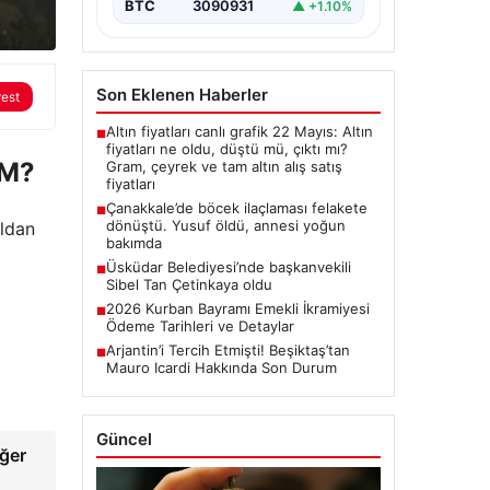
BTC
3090931
▲ +1.10%
Son Eklenen Haberler
rest
Altın fiyatları canlı grafik 22 Mayıs: Altın
■
fiyatları ne oldu, düştü mü, çıktı mı?
İM?
Gram, çeyrek ve tam altın alış satış
fiyatları
Çanakkale’de böcek ilaçlaması felakete
■
dönüştü. Yusuf öldü, annesi yoğun
aldan
bakımda
Üsküdar Belediyesi’nde başkanvekili
■
Sibel Tan Çetinkaya oldu
2026 Kurban Bayramı Emekli İkramiyesi
■
Ödeme Tarihleri ve Detaylar
Arjantin’i Tercih Etmişti! Beşiktaş’tan
■
Mauro Icardi Hakkında Son Durum
Güncel
eğer