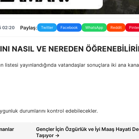
Paylaş:
5 02:20
Twitter
Facebook
WhatsApp
Reddit
Pinte
NI NASIL VE NEREDEN ÖĞRENEBİLİR
rın listesi yayınlandığında vatandaşlar sonuçlara iki ana kan
uygunluk durumlarını kontrol edebilecekler.
manlar
Gençler İçin Özgürlük ve İyi Maaş Hayati D
Taşıyor →