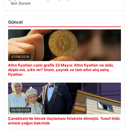
Son Durum
Güncel
07/08/2026
Altın fiyatları canlı grafik 22 Mayıs: Altın fiyatları ne oldu,
düştü mü, çıktı mı? Gram, çeyrek ve tam altın alış satış
fiyatları
06/08/2026
Çanakkale’de böcek ilaçlaması felakete dönüştü. Yusuf öldü,
annesi yoğun bakımda