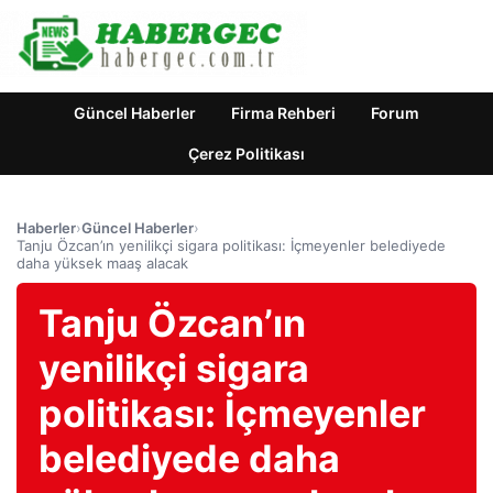
Güncel Haberler
Firma Rehberi
Forum
Çerez Politikası
Haberler
›
Güncel Haberler
›
Tanju Özcan’ın yenilikçi sigara politikası: İçmeyenler belediyede
daha yüksek maaş alacak
Tanju Özcan’ın
yenilikçi sigara
politikası: İçmeyenler
belediyede daha