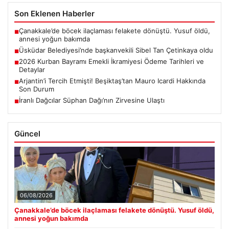
Son Eklenen Haberler
Çanakkale’de böcek ilaçlaması felakete dönüştü. Yusuf öldü,
■
annesi yoğun bakımda
Üsküdar Belediyesi’nde başkanvekili Sibel Tan Çetinkaya oldu
■
2026 Kurban Bayramı Emekli İkramiyesi Ödeme Tarihleri ve
■
Detaylar
Arjantin’i Tercih Etmişti! Beşiktaş’tan Mauro Icardi Hakkında
■
Son Durum
İranlı Dağcılar Süphan Dağı’nın Zirvesine Ulaştı
■
Güncel
06/08/2026
Çanakkale’de böcek ilaçlaması felakete dönüştü. Yusuf öldü,
annesi yoğun bakımda