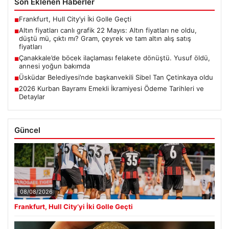
Son Eklenen Haberler
Frankfurt, Hull City’yi İki Golle Geçti
■
Altın fiyatları canlı grafik 22 Mayıs: Altın fiyatları ne oldu,
■
düştü mü, çıktı mı? Gram, çeyrek ve tam altın alış satış
fiyatları
Çanakkale’de böcek ilaçlaması felakete dönüştü. Yusuf öldü,
■
annesi yoğun bakımda
Üsküdar Belediyesi’nde başkanvekili Sibel Tan Çetinkaya oldu
■
2026 Kurban Bayramı Emekli İkramiyesi Ödeme Tarihleri ve
■
Detaylar
Güncel
08/08/2026
Frankfurt, Hull City’yi İki Golle Geçti