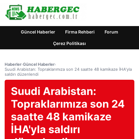
Güncel Haberler
Firma Rehberi
Forum
Çerez Politikası
Haberler
›
Güncel Haberler
›
Suudi Arabistan: Topraklarımıza son 24 saatte 48 kamikaze İHA'yla
saldırı düzenlendi
Suudi Arabistan:
Topraklarımıza son 24
saatte 48 kamikaze
İHA'yla saldırı