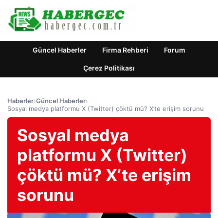
Güncel Haberler
Firma Rehberi
Forum
Çerez Politikası
Haberler
›
Güncel Haberler
›
Sosyal medya platformu X (Twitter) çöktü mü? X’te erişim sorunu
Sosyal medya
platformu X (Twitter)
çöktü mü? X’te erişim
sorunu