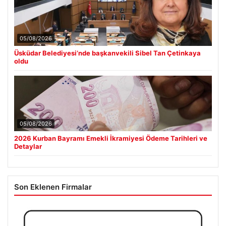
05/08/2026
Üsküdar Belediyesi’nde başkanvekili Sibel Tan Çetinkaya
oldu
05/08/2026
2026 Kurban Bayramı Emekli İkramiyesi Ödeme Tarihleri ve
Detaylar
Son Eklenen Firmalar