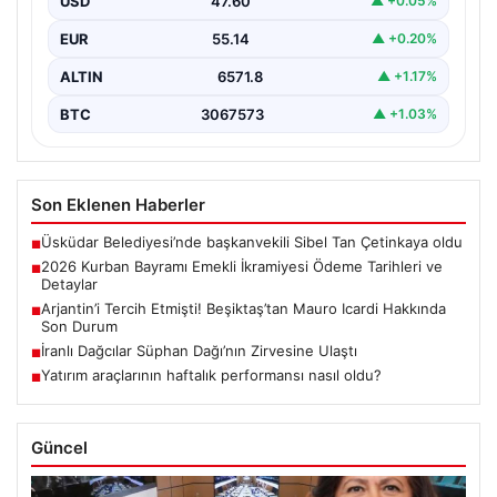
USD
47.60
▲ +0.05%
EUR
55.14
▲ +0.20%
ALTIN
6571.8
▲ +1.17%
BTC
3067573
▲ +1.03%
Son Eklenen Haberler
Üsküdar Belediyesi’nde başkanvekili Sibel Tan Çetinkaya oldu
■
2026 Kurban Bayramı Emekli İkramiyesi Ödeme Tarihleri ve
■
Detaylar
Arjantin’i Tercih Etmişti! Beşiktaş’tan Mauro Icardi Hakkında
■
Son Durum
İranlı Dağcılar Süphan Dağı’nın Zirvesine Ulaştı
■
Yatırım araçlarının haftalık performansı nasıl oldu?
■
Güncel