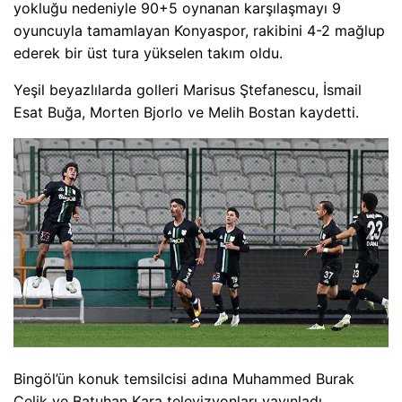
yokluğu nedeniyle 90+5 oynanan karşılaşmayı 9
oyuncuyla tamamlayan Konyaspor, rakibini 4-2 mağlup
ederek bir üst tura yükselen takım oldu.
Yeşil beyazlılarda golleri Marisus Ştefanescu, İsmail
Esat Buğa, Morten Bjorlo ve Melih Bostan kaydetti.
Bingöl’ün konuk temsilcisi adına Muhammed Burak
Çelik ve Batuhan Kara televizyonları yayınladı.