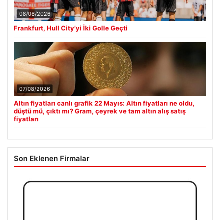
08/08/2026
Frankfurt, Hull City’yi İki Golle Geçti
07/08/2026
Altın fiyatları canlı grafik 22 Mayıs: Altın fiyatları ne oldu,
düştü mü, çıktı mı? Gram, çeyrek ve tam altın alış satış
fiyatları
Son Eklenen Firmalar