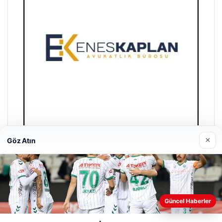
×
Göz Atın
Enes Kaplan Avukatlık Bürosu
28/04/2026
Güncel Haberler
Web sitemizi nasıl kullandığınızı daha iyi anlayabilmek,
deneyiminizi kişiselleştirmek ve geliştirmek amacıyla çerezler