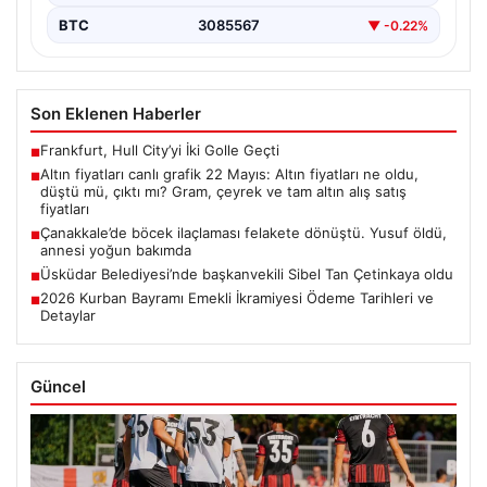
BTC
3085567
▼ -0.22%
Son Eklenen Haberler
Frankfurt, Hull City’yi İki Golle Geçti
■
Altın fiyatları canlı grafik 22 Mayıs: Altın fiyatları ne oldu,
■
düştü mü, çıktı mı? Gram, çeyrek ve tam altın alış satış
fiyatları
Çanakkale’de böcek ilaçlaması felakete dönüştü. Yusuf öldü,
■
annesi yoğun bakımda
Üsküdar Belediyesi’nde başkanvekili Sibel Tan Çetinkaya oldu
■
2026 Kurban Bayramı Emekli İkramiyesi Ödeme Tarihleri ve
■
Detaylar
Güncel