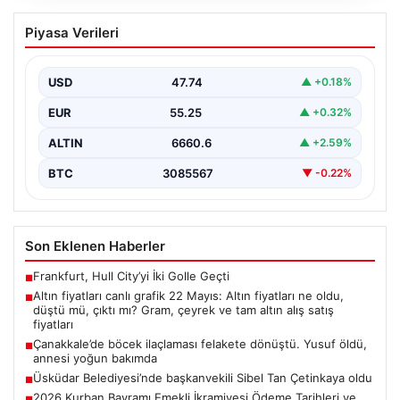
Çanakkale’de böcek ilaçlaması felakete
Piyasa Verileri
dönüştü. Yusuf öldü, annesi yoğun
bakımda
USD
47.74
▲ +0.18%
{“title”: “Çanakkale’de Böcek İlaçlaması Felaketle Bitti:
Bir Çocuk Hayatını Kaybetti, Annesi Yoğun Bakımda”,
EUR
55.25
▲ +0.32%
“content”:…
ALTIN
6660.6
▲ +2.59%
BTC
3085567
▼ -0.22%
Son Eklenen Haberler
Frankfurt, Hull City’yi İki Golle Geçti
■
Altın fiyatları canlı grafik 22 Mayıs: Altın fiyatları ne oldu,
■
düştü mü, çıktı mı? Gram, çeyrek ve tam altın alış satış
fiyatları
Çanakkale’de böcek ilaçlaması felakete dönüştü. Yusuf öldü,
■
annesi yoğun bakımda
Üsküdar Belediyesi’nde başkanvekili Sibel Tan Çetinkaya oldu
■
2026 Kurban Bayramı Emekli İkramiyesi Ödeme Tarihleri ve
■