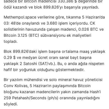
sadece bir Bitcoin madencisi 330.386 $ değerinde bir
ödül kazandı ve blok 899.826’yı başarıyla yayınladı.
Methempol.space verilerine göre, tıkanma 5 Haziran’da
03: 48’de onaylandı ve 3.680 işlem içeriyordu. CK
solistlerinin havuzunda çalışan madenci, 0.026 BTC ve
Bitcoin 3.125 (BTC) sübvansiyonu ek maliyetleri
topladı.
Blok 899.826’daki işlem başına ortalama maaş yaklaşık
0.29 $ ve medyan ücret oranı sanal bayt başına
yaklaşık 2 Satoshi (SAT/vb.). Bu, o anda ağda nispeten
hafif bir yoğunluk olduğunu göstermektedir.
Bir yazılım mühendisi ve solo mineral havuz yöneticisi
Conv Kolivas, 5 Haziran’ın paylaşımında Bitcoin
bloğunu kazanan madencilerin yakın zamanda Hash’i
259 Petahash/Seconds (ph/s) oranında yayınladığını
söyledi.