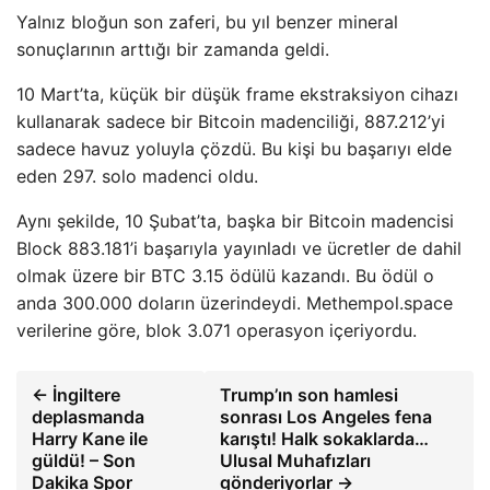
Yalnız bloğun son zaferi, bu yıl benzer mineral
sonuçlarının arttığı bir zamanda geldi.
10 Mart’ta, küçük bir düşük frame ekstraksiyon cihazı
kullanarak sadece bir Bitcoin madenciliği, 887.212’yi
sadece havuz yoluyla çözdü. Bu kişi bu başarıyı elde
eden 297. solo madenci oldu.
Aynı şekilde, 10 Şubat’ta, başka bir Bitcoin madencisi
Block 883.181’i başarıyla yayınladı ve ücretler de dahil
olmak üzere bir BTC 3.15 ödülü kazandı. Bu ödül o
anda 300.000 doların üzerindeydi. Methempol.space
verilerine göre, blok 3.071 operasyon içeriyordu.
← İngiltere
Trump’ın son hamlesi
deplasmanda
sonrası Los Angeles fena
Harry Kane ile
karıştı! Halk sokaklarda…
güldü! – Son
Ulusal Muhafızları
Dakika Spor
gönderiyorlar →