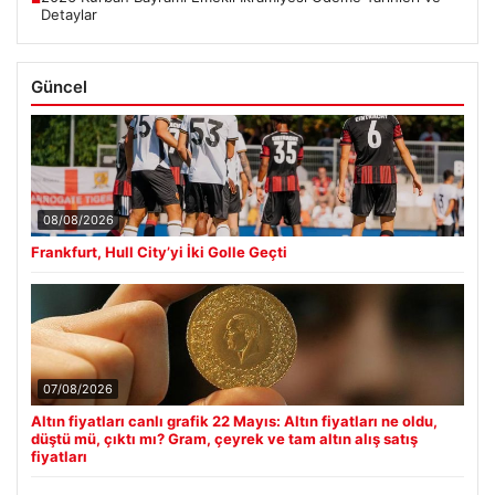
Detaylar
Güncel
08/08/2026
Frankfurt, Hull City’yi İki Golle Geçti
07/08/2026
Altın fiyatları canlı grafik 22 Mayıs: Altın fiyatları ne oldu,
düştü mü, çıktı mı? Gram, çeyrek ve tam altın alış satış
fiyatları