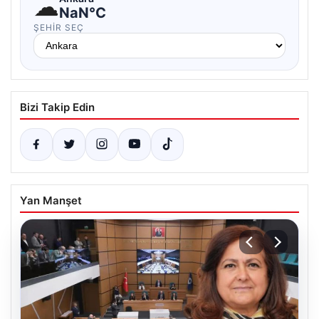
☁
NaN°C
ŞEHIR SEÇ
Bizi Takip Edin
Yan Manşet