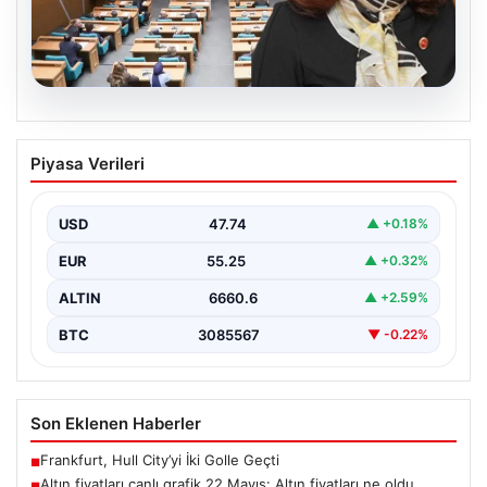
05.08.2026
Üsküdar Belediyesi’nde başkanvekili
Piyasa Verileri
Sibel Tan Çetinkaya oldu
USD
47.74
▲ +0.18%
EUR
55.25
▲ +0.32%
ALTIN
6660.6
▲ +2.59%
BTC
3085567
▼ -0.22%
Son Eklenen Haberler
Frankfurt, Hull City’yi İki Golle Geçti
■
Altın fiyatları canlı grafik 22 Mayıs: Altın fiyatları ne oldu,
■