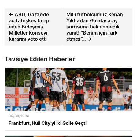
← ABD, Gazze’de
Milli futbolcumuz Kenan
acil ateşkes talep
Yıldız’dan Galatasaray
eden Birleşmiş
sorusuna beklenmedik
Milletler Konseyi
yanıt! ‘’Benim için fark
kararını veto etti
etmez’’… →
Tavsiye Edilen Haberler
08/08/2026
Frankfurt, Hull City’yi İki Golle Geçti