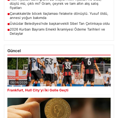
düştü mü, çıktı mı? Gram, çeyrek ve tam altın alış satış
fiyatları
Çanakkale’de böcek ilaçlaması felakete dönüştü. Yusuf öldü,
■
annesi yoğun bakımda
Üsküdar Belediyesi’nde başkanvekili Sibel Tan Çetinkaya oldu
■
2026 Kurban Bayramı Emekli İkramiyesi Ödeme Tarihleri ve
■
Detaylar
Güncel
08/08/2026
Frankfurt, Hull City’yi İki Golle Geçti