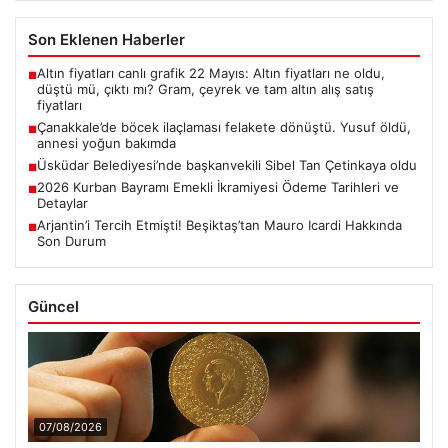
Son Eklenen Haberler
Altın fiyatları canlı grafik 22 Mayıs: Altın fiyatları ne oldu,
■
düştü mü, çıktı mı? Gram, çeyrek ve tam altın alış satış
fiyatları
Çanakkale’de böcek ilaçlaması felakete dönüştü. Yusuf öldü,
■
annesi yoğun bakımda
Üsküdar Belediyesi’nde başkanvekili Sibel Tan Çetinkaya oldu
■
2026 Kurban Bayramı Emekli İkramiyesi Ödeme Tarihleri ve
■
Detaylar
Arjantin’i Tercih Etmişti! Beşiktaş’tan Mauro Icardi Hakkında
■
Son Durum
Güncel
07/08/2026