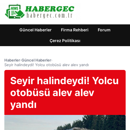
Güncel Haberler
Firma Rehberi
Forum
Çerez Politikası
Haberler
›
Güncel Haberler
›
Seyir halindeydi! Yolcu otobüsü alev alev yandı
Seyir halindeydi! Yolcu
otobüsü alev alev
yandı