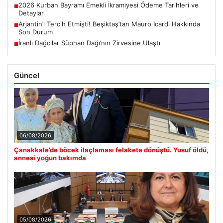
2026 Kurban Bayramı Emekli İkramiyesi Ödeme Tarihleri ve
■
Detaylar
Arjantin’i Tercih Etmişti! Beşiktaş’tan Mauro Icardi Hakkında
■
Son Durum
İranlı Dağcılar Süphan Dağı’nın Zirvesine Ulaştı
■
Güncel
06/08/2026
Çanakkale’de böcek ilaçlaması felakete dönüştü. Yusuf öldü,
annesi yoğun bakımda
05/08/2026