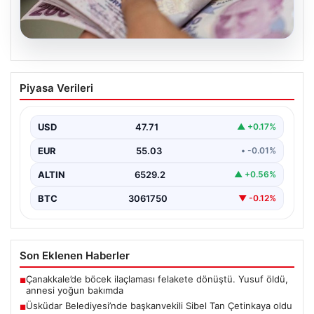
05.08.2026
2026 Kurban Bayramı Emekli İkramiyesi
Piyasa Verileri
Ödeme Tarihleri ve Detaylar
Yaklaşan 2026 Kurban Bayramı öncesinde milyonlarca
emekli vatandaş, bayram ikramiyelerinin ödeneceği
USD
47.71
▲ +0.17%
tarihleri büyük bir…
EUR
55.03
• -0.01%
ALTIN
6529.2
▲ +0.56%
BTC
3061750
▼ -0.12%
Son Eklenen Haberler
Çanakkale’de böcek ilaçlaması felakete dönüştü. Yusuf öldü,
■
annesi yoğun bakımda
Üsküdar Belediyesi’nde başkanvekili Sibel Tan Çetinkaya oldu
■