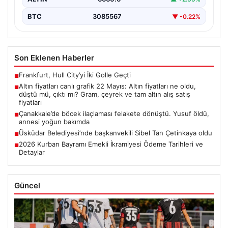
BTC
3085567
▼ -0.22%
Son Eklenen Haberler
Frankfurt, Hull City’yi İki Golle Geçti
■
Altın fiyatları canlı grafik 22 Mayıs: Altın fiyatları ne oldu,
■
düştü mü, çıktı mı? Gram, çeyrek ve tam altın alış satış
fiyatları
Çanakkale’de böcek ilaçlaması felakete dönüştü. Yusuf öldü,
■
annesi yoğun bakımda
Üsküdar Belediyesi’nde başkanvekili Sibel Tan Çetinkaya oldu
■
2026 Kurban Bayramı Emekli İkramiyesi Ödeme Tarihleri ve
■
Detaylar
Güncel