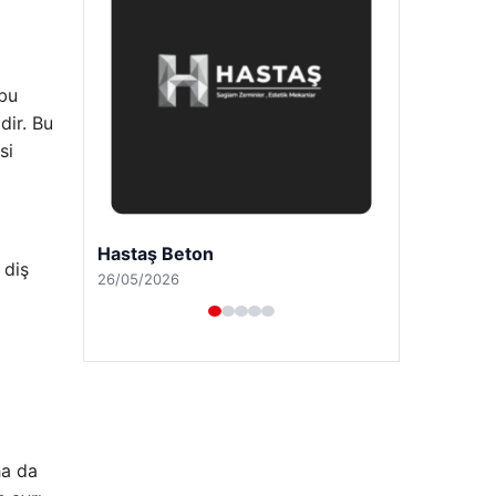
 bu
dir. Bu
si
Enes Kaplan Avukatlık Bürosu
 diş
28/04/2026
ha da