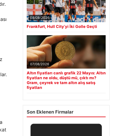
ır.
08/08/2026
ası
Frankfurt, Hull City’yi İki Golle Geçti
ız
07/08/2026
Altın fiyatları canlı grafik 22 Mayıs: Altın
lar.
fiyatları ne oldu, düştü mü, çıktı mı?
Gram, çeyrek ve tam altın alış satış
fiyatları
Son Eklenen Firmalar
ya
kat