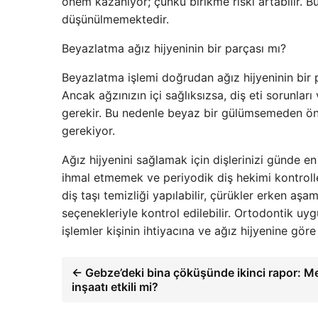
önem kazanıyor; çünkü birikme riski artabilir. 
düşünülmemektedir.
Beyazlatma ağız hijyeninin bir parçası mı?
Beyazlatma işlemi doğrudan ağız hijyeninin bir p
Ancak ağzınızın içi sağlıksızsa, diş eti sorunlar
gerekir. Bu nedenle beyaz bir gülümsemeden önc
gerekiyor.
Ağız hijyenini sağlamak için dişlerinizi günde en
ihmal etmemek ve periyodik diş hekimi kontrolle
diş taşı temizliği yapılabilir, çürükler erken aşa
seçenekleriyle kontrol edilebilir. Ortodontik uyg
işlemler kişinin ihtiyacına ve ağız hijyenine göre 
← Gebze’deki bina çöküşünde ikinci rapor: M
inşaatı etkili mi?