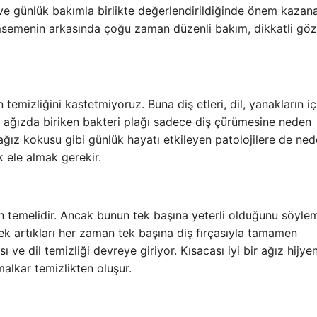
ar ve günlük bakımla birlikte değerlendirildiğinde önem kazan
ümsemenin arkasında çoğu zaman düzenli bakım, dikkatli gö
temizliğini kastetmiyoruz. Buna diş etleri, dil, yanakların iç
kü ağızda biriken bakteri plağı sadece diş çürümesine neden
ağız kokusu gibi günlük hayatı etkileyen patolojilere de ne
k ele almak gerekir.
nin temelidir. Ancak bunun tek başına yeterli olduğunu söyle
ek artıkları her zaman tek başına diş fırçasıyla tamamen
 ve dil temizliği devreye giriyor. Kısacası iyi bir ağız hijyen
malkar temizlikten oluşur.