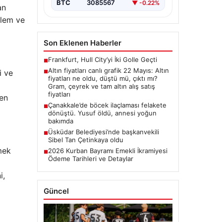
BTC
3085567
▼ -0.22%
an
zlem ve
Son Eklenen Haberler
Frankfurt, Hull City’yi İki Golle Geçti
■
Altın fiyatları canlı grafik 22 Mayıs: Altın
i ve
■
fiyatları ne oldu, düştü mü, çıktı mı?
Gram, çeyrek ve tam altın alış satış
fiyatları
den
Çanakkale’de böcek ilaçlaması felakete
■
dönüştü. Yusuf öldü, annesi yoğun
bakımda
Üsküdar Belediyesi’nde başkanvekili
■
Sibel Tan Çetinkaya oldu
mek
2026 Kurban Bayramı Emekli İkramiyesi
■
Ödeme Tarihleri ve Detaylar
i,
Güncel