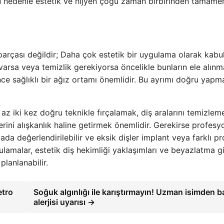
Bu nedenle estetik ve hijyen çoğu zaman birbirinden tamamen
arçası değildir; Daha çok estetik bir uygulama olarak kabul 
ı varsa veya temizlik gerekiyorsa öncelikle bunların ele alınm
e sağlıklı bir ağız ortamı önemlidir. Bu ayrımı doğru yapm
 az iki kez doğru teknikle fırçalamak, diş aralarını temizlem
rini alışkanlık haline getirmek önemlidir. Gerekirse profesy
mada değerlendirilebilir ve eksik dişler implant veya farklı p
ulamalar, estetik diş hekimliği yaklaşımları ve beyazlatma g
planlanabilir.
etro
Soğuk algınlığı ile karıştırmayın! Uzman isimden b
alerjisi uyarısı →