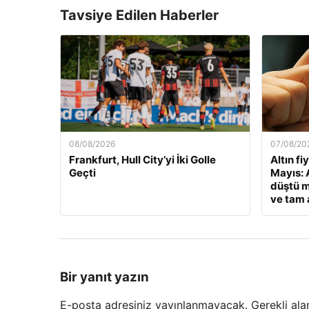
Tavsiye Edilen Haberler
08/08/2026
07/08/20
Frankfurt, Hull City’yi İki Golle
Altın fi
Geçti
Mayıs: A
düştü m
ve tam a
Bir yanıt yazın
E-posta adresiniz yayınlanmayacak.
Gerekli ala