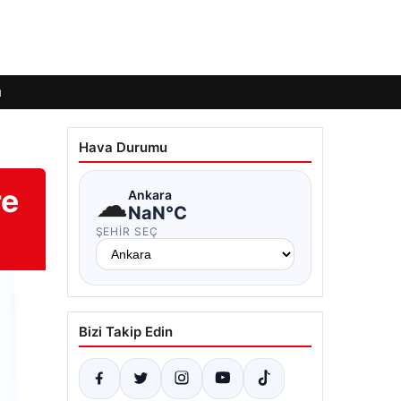
ı
Hava Durumu
re
☁
Ankara
NaN°C
ŞEHIR SEÇ
Bizi Takip Edin