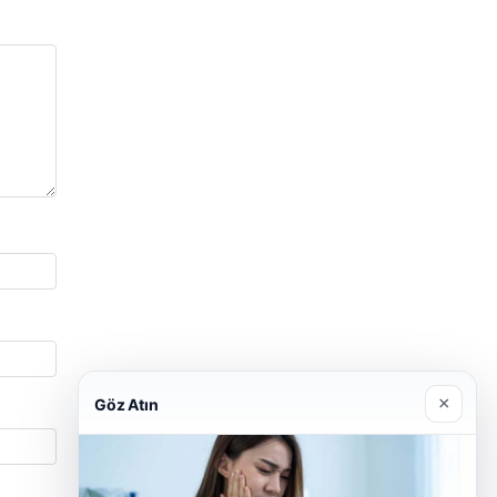
×
Göz Atın