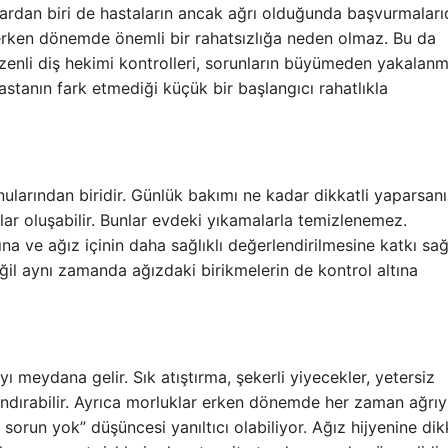
lardan biri de hastaların ancak ağrı olduğunda başvurmalarıd
erken dönemde önemli bir rahatsızlığa neden olmaz. Bu da
üzenli diş hekimi kontrolleri, sorunların büyümeden yakalanm
stanın fark etmediği küçük bir başlangıcı rahatlıkla
onularından biridir. Günlük bakımı ne kadar dikkatli yaparsan
lar oluşabilir. Bunlar evdeki yıkamalarla temizlenemez.
na ve ağız içinin daha sağlıklı değerlendirilmesine katkı sağ
l aynı zamanda ağızdaki birikmelerin de kontrol altına
ı meydana gelir. Sık atıştırma, şekerli yiyecekler, yetersiz
landırabilir. Ayrıca morluklar erken dönemde her zaman ağrı
orun yok” düşüncesi yanıltıcı olabiliyor. Ağız hijyenine dik