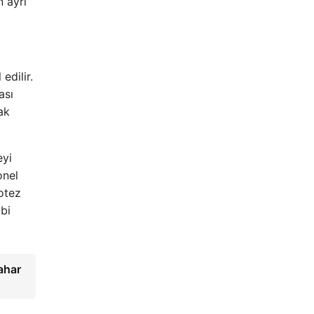
 ayrı
edilir.
ası
ak
eyi
onel
rotez
ibi
ahar