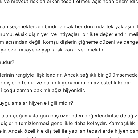
k ve mevcut riskleri erken tespit etmek açısından önemlidir.
ışılan seçeneklerden biridir ancak her durumda tek yaklaşım
umu, eksik dişin yeri ve ihtiyaçları birlikte değerlendirilmeli
m açısından değil, komşu dişlerin çiğneme düzeni ve denge
iye özel muayene yapılarak karar verilmelidir.
mudur?
rinin rengiyle ilişkilendirir. Ancak sağlıklı bir gülümsemede
 dişlerin temiz ve bakımlı görünümü en az estetik kadar
li çoğu zaman bakımlı ağız hijyenidir.
ygulamalar hijyenle ilgili midir?
maları çoğunlukla görünüş üzerinden değerlendirilse de ağız
ş dişlerin temizlenmesi genellikle daha kolaydır. Karmaşıklık
. Ancak özellikle diş teli ile yapılan tedavilerde hijyen da