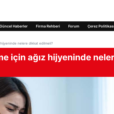
Güncel Haberler
Firma Rehberi
Forum
Çerez Politikas
 hijyeninde nelere dikkat edilmeli?
e için ağız hijyeninde nele