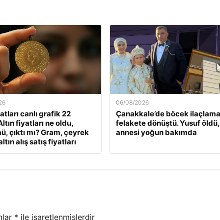
26
06/08/2026
yatları canlı grafik 22
Çanakkale’de böcek ilaçlama
ltın fiyatları ne oldu,
felakete dönüştü. Yusuf öldü,
ü, çıktı mı? Gram, çeyrek
annesi yoğun bakımda
ltın alış satış fiyatları
nlar
*
ile işaretlenmişlerdir