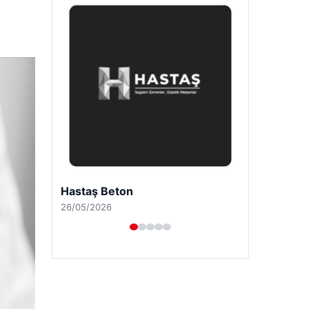
Enes Kaplan Avukatlık Bürosu
28/04/2026