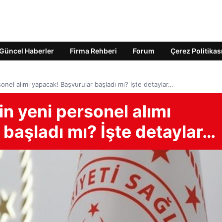
Güncel Haberler
Firma Rehberi
Forum
Çerez Politikas
sonel alımı yapacak! Başvurular başladı mı? İşte detaylar…
in yeni personel alımı
başladı mı? İşte detaylar…