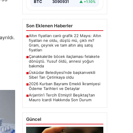
BTC
3090931
▲ +1.10%
Son Eklenen Haberler
Altın fiyatları canlı grafik 22 Mayıs: Altın
yrıldı.
■
fiyatları ne oldu, düştü mü, çıktı mı?
Gram, çeyrek ve tam altın alış satış
fiyatları
Çanakkale’de böcek ilaçlaması felakete
■
dönüştü. Yusuf öldü, annesi yoğun
bakımda
Üsküdar Belediyesi’nde başkanvekili
■
Sibel Tan Çetinkaya oldu
2026 Kurban Bayramı Emekli İkramiyesi
■
Ödeme Tarihleri ve Detaylar
Arjantin’i Tercih Etmişti! Beşiktaş’tan
■
Mauro Icardi Hakkında Son Durum
Güncel