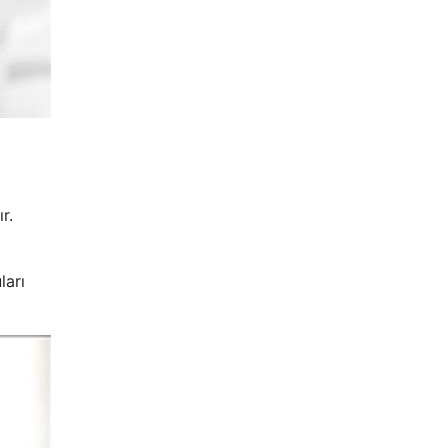
r.
ları