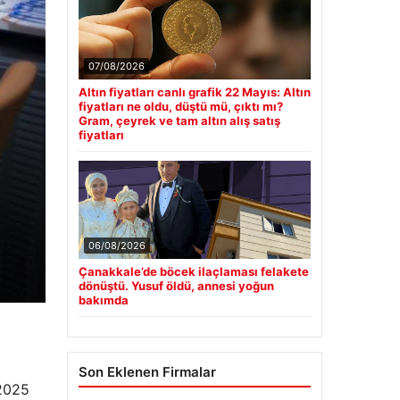
07/08/2026
Altın fiyatları canlı grafik 22 Mayıs: Altın
fiyatları ne oldu, düştü mü, çıktı mı?
Gram, çeyrek ve tam altın alış satış
fiyatları
06/08/2026
Çanakkale’de böcek ilaçlaması felakete
dönüştü. Yusuf öldü, annesi yoğun
bakımda
Son Eklenen Firmalar
 2025