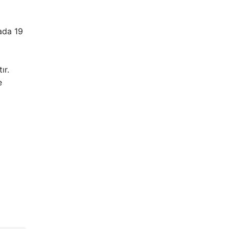
ada 19
ır.
e