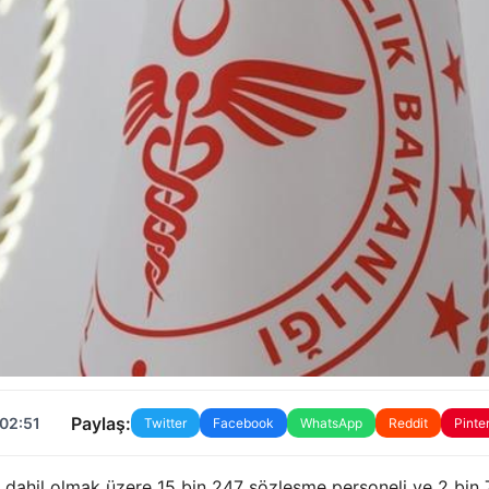
Paylaş:
 02:51
Twitter
Facebook
WhatsApp
Reddit
Pinte
e dahil olmak üzere 15 bin 247 sözleşme personeli ve 2 bin