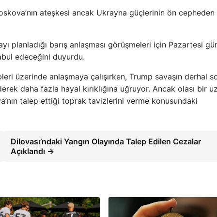
oskova’nın ateşkesi ancak Ukrayna güçlerinin ön cepheden
mayı planladığı barış anlaşması görüşmeleri için Pazartesi gü
abul edeceğini duyurdu.
lepleri üzerinde anlaşmaya çalışırken, Trump savaşın derhal s
erek daha fazla hayal kırıklığına uğruyor. Ancak olası bir 
va’nın talep ettiği toprak tavizlerini verme konusundaki
Dilovası’ndaki Yangın Olayında Talep Edilen Cezalar
Açıklandı →