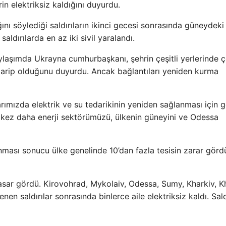
in elektriksiz kaldığını duyurdu.
dığını söylediği saldırıların ikinci gecesi sonrasında güneydeki
ldırılarda en az iki sivil yaralandı.
ylaşımda Ukrayna cumhurbaşkanı, şehrin çeşitli yerlerinde 
zdarip olduğunu duyurdu. Ancak bağlantıları yeniden kurma
arımızda elektrik ve su tedarikinin yeniden sağlanması için g
ir kez daha enerji sektörümüzü, ülkenin güneyini ve Odessa
ası sonucu ülke genelinde 10’dan fazla tesisin zarar gör
 hasar gördü. Kirovohrad, Mykolaiv, Odessa, Sumy, Kharkiv, 
 saldırılar sonrasında binlerce aile elektriksiz kaldı. Sald