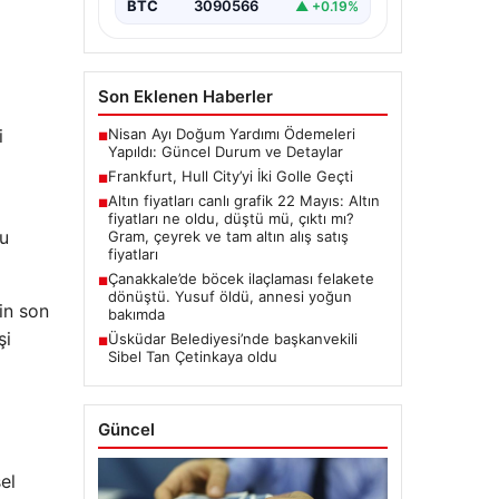
BTC
3090566
▲ +0.19%
Son Eklenen Haberler
Nisan Ayı Doğum Yardımı Ödemeleri
i
■
Yapıldı: Güncel Durum ve Detaylar
Frankfurt, Hull City’yi İki Golle Geçti
■
Altın fiyatları canlı grafik 22 Mayıs: Altın
■
fiyatları ne oldu, düştü mü, çıktı mı?
ğu
Gram, çeyrek ve tam altın alış satış
fiyatları
Çanakkale’de böcek ilaçlaması felakete
■
dönüştü. Yusuf öldü, annesi yoğun
in son
bakımda
şi
Üsküdar Belediyesi’nde başkanvekili
■
Sibel Tan Çetinkaya oldu
Güncel
el