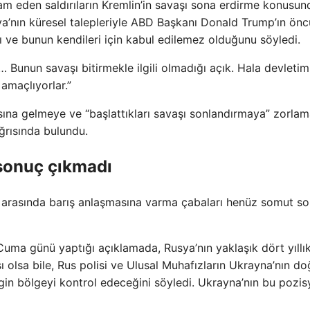
am eden saldırıların Kremlin’in savaşı sona erdirme konusun
kova’nın küresel talepleriyle ABD Başkanı Donald Trump’ın önc
nı ve bunun kendileri için kabul edilemez olduğunu söyledi.
 Bunun savaşı bitirmekle ilgili olmadığı açık. Hala devletim
amaçlıyorlar.”
ına gelmeye ve “başlattıkları savaşı sonlandırmaya” zorla
ğrısında bulundu.
sonuç çıkmadı
 arasında barış anlaşmasına varma çabaları henüz somut s
uma günü yaptığı açıklamada, Rusya’nın yaklaşık dört yıllı
ı olsa bile, Rus polisi ve Ulusal Muhafızların Ukrayna’nın d
gin bölgeyi kontrol edeceğini söyledi. Ukrayna’nın bu pozi