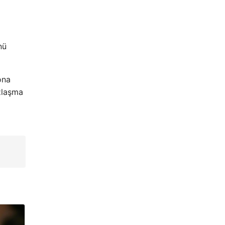
nü
ona
uzlaşma