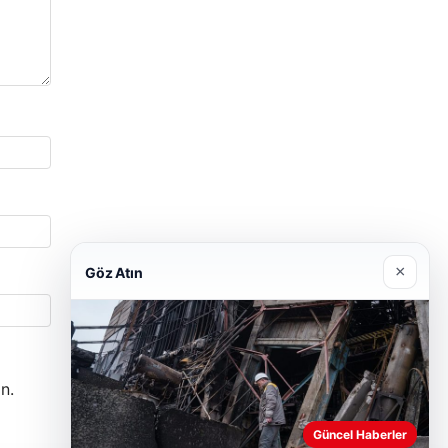
×
Göz Atın
n.
Güncel Haberler