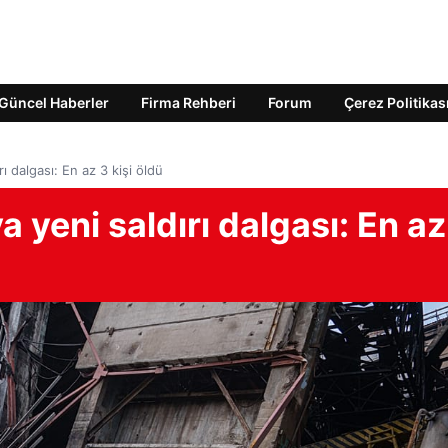
Güncel Haberler
Firma Rehberi
Forum
Çerez Politikas
ı dalgası: En az 3 kişi öldü
 yeni saldırı dalgası: En az