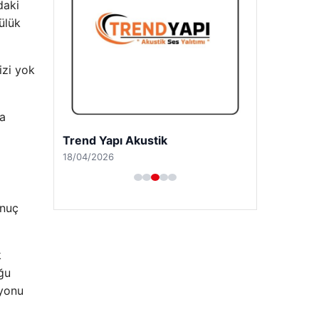
daki
ülük
izi yok
ma
Trend Yapı Akustik
18/04/2026
onuç
k
oğu
syonu