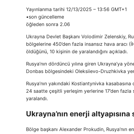
Yayınlanma tarihi
12/13/2025 – 13:56 GMT+1
•
son güncelleme
öğleden sonra 2.06
Ukrayna Devlet Başkanı Volodimir Zelenskiy, Rus
bölgelerine 450’den fazla insansız hava aracı (İHA
öldüğünü, 10 kişinin de yaralandığını açıkladı.
Rusya’nın dördüncü yılına giren Ukrayna’ya yönel
Donbas bölgesindeki Oleksiievo-Druzhkivka yerle
Rusya’nın yakındaki Kostiantynivka kasabasına dü
24 saatte çeşitli yerleşim yerlerine 17’den fazla
yaralandı.
Ukrayna’nın enerji altyapısına s
Bölge başkanı Alexander Prokudin, Rusya’nın ener