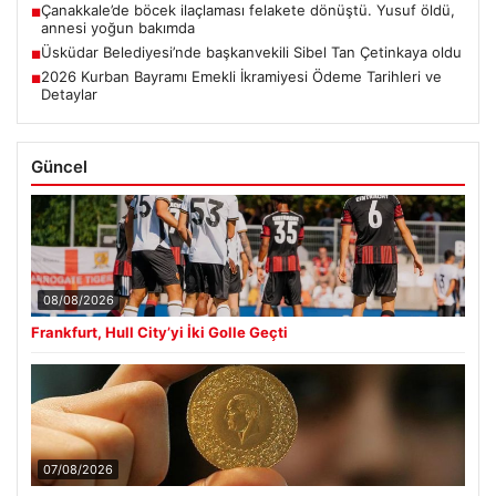
Çanakkale’de böcek ilaçlaması felakete dönüştü. Yusuf öldü,
■
annesi yoğun bakımda
Üsküdar Belediyesi’nde başkanvekili Sibel Tan Çetinkaya oldu
■
2026 Kurban Bayramı Emekli İkramiyesi Ödeme Tarihleri ve
■
Detaylar
Güncel
08/08/2026
Frankfurt, Hull City’yi İki Golle Geçti
07/08/2026