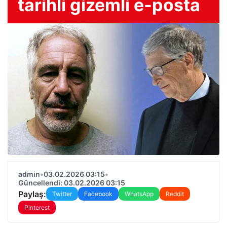
tarihli gizemli e-posta
admin
•
03.02.2026 03:15
•
Güncellendi: 03.02.2026 03:15
Paylaş:
Twitter
Facebook
WhatsApp
Reddit
Pinterest