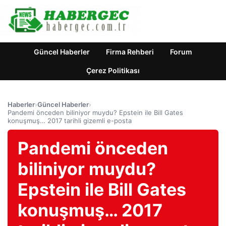
Güncel Haberler
Firma Rehberi
Forum
Çerez Politikası
Haberler
›
Güncel Haberler
›
Pandemi önceden biliniyor muydu? Epstein ile Bill Gates
konuşmuş… 2017 tarihli gizemli e-posta
Pandemi önceden
biliniyor muydu?
Epstein ile Bill Gates
konuşmuş… 2017