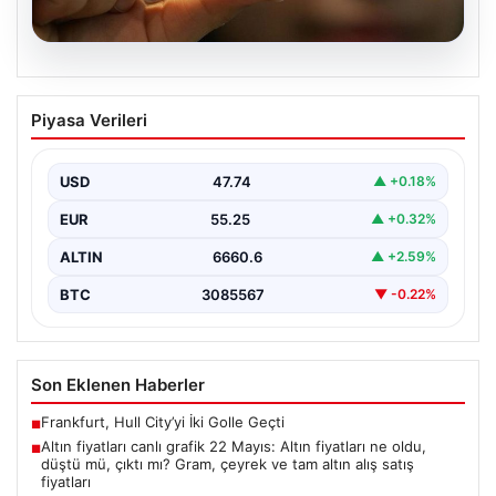
07.08.2026
Altın fiyatları canlı grafik 22 Mayıs: Altın
Piyasa Verileri
fiyatları ne oldu, düştü mü, çıktı mı?
Gram, çeyrek ve tam altın alış satış
fiyatları
USD
47.74
▲ +0.18%
EUR
55.25
▲ +0.32%
ALTIN
6660.6
▲ +2.59%
BTC
3085567
▼ -0.22%
Son Eklenen Haberler
Frankfurt, Hull City’yi İki Golle Geçti
■
Altın fiyatları canlı grafik 22 Mayıs: Altın fiyatları ne oldu,
■
düştü mü, çıktı mı? Gram, çeyrek ve tam altın alış satış
fiyatları