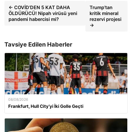
← COVİD’DEN 5 KAT DAHA
Trump’tan
ÖLDÜRÜCÜ! Nipah virüsü yeni
kritik mineral
pandemi habercisi mi?
rezervi projesi
→
Tavsiye Edilen Haberler
08/08/2026
Frankfurt, Hull City’yi İki Golle Geçti