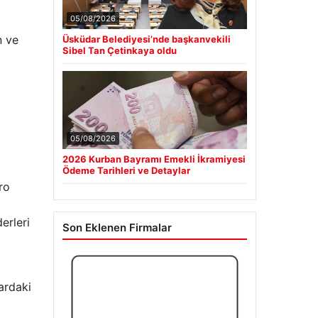
05/08/2026
n ve
Üsküdar Belediyesi’nde başkanvekili
Sibel Tan Çetinkaya oldu
05/08/2026
2026 Kurban Bayramı Emekli İkramiyesi
Ödeme Tarihleri ve Detaylar
ro
erleri
Son Eklenen Firmalar
ardaki