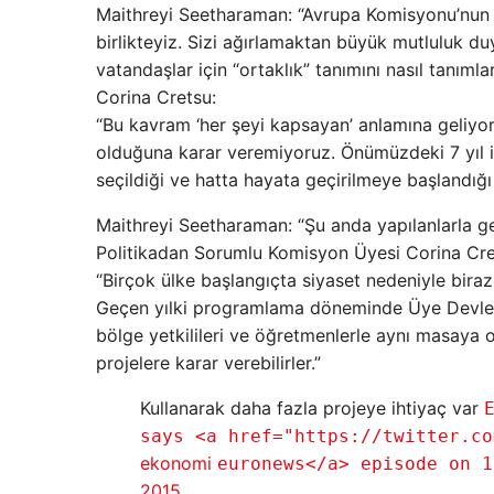
Maithreyi Seetharaman: “Avrupa Komisyonu’nun B
birlikteyiz. Sizi ağırlamaktan büyük mutluluk d
vatandaşlar için “ortaklık” tanımını nasıl tanı
Corina Cretsu:
“Bu kavram ‘her şeyi kapsayan’ anlamına geliyor
olduğuna karar veremiyoruz. Önümüzdeki 7 yıl iç
seçildiği ve hatta hayata geçirilmeye başlandığı
Maithreyi Seetharaman: “Şu anda yapılanlarla ge
Politikadan Sorumlu Komisyon Üyesi Corina Cre
“Birçok ülke başlangıçta siyaset nedeniyle biraz
Geçen yılki programlama döneminde Üye Devlet
bölge yetkilileri ve öğretmenlerle aynı masaya o
projelere karar verebilirler.”
Kullanarak daha fazla projeye ihtiyaç var
says <a href="https://twitter.co
ekonomi
euronews</a> episode on 1
2015