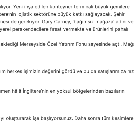
lıyor. Yeni inşa edilen konteyner terminali büyük gemilere
ltere’nin lojistik sektörüne büyük katkı sağlayacak. Şehir
mesi de gerekiyor. Gary Carney, ‘bağımsız mağaza’ adını ve
yerel perakendecilere fırsat vermekte ve ürünlerini pahalı
esteklediği Merseyside Özel Yatırım Fonu sayesinde açtı. Ma
ırım herkes işimizin değerini gördü ve bu da satışlarımıza hız
ağmen hâlâ İngiltere’nin en yoksul bölgelerinden bazılarını
ıyı oluşturarak işe başlıyorsunuz. Daha sonra tüm kesimlere