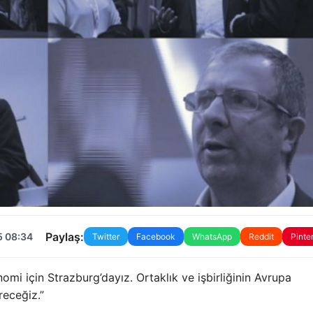
Paylaş:
5 08:34
Twitter
Facebook
WhatsApp
Reddit
Pinte
mi için Strazburg’dayız. Ortaklık ve işbirliğinin Avrupa
receğiz.”