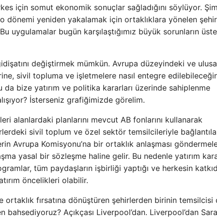
erkes için somut ekonomik sonuçlar sağladığını söylüyor. Şi
 o dönemi yeniden yakalamak için ortaklıklara yönelen şehir
r. Bu uygulamalar bugün karşılaştığımız büyük sorunların üst
gidişatını değiştirmek mümkün. Avrupa düzeyindeki ve ulusa
ine, sivil topluma ve işletmelere nasıl entegre edilebileceğin
da bize yatırım ve politika kararları üzerinde sahiplenme
alışıyor? İsterseniz grafiğimizde görelim.
eri alanlardaki planlarını mevcut AB fonlarını kullanarak
rlerdeki sivil toplum ve özel sektör temsilcileriyle bağlantıla
elerin Avrupa Komisyonu’na bir ortaklık anlaşması göndermele
şma yasal bir sözleşme haline gelir. Bu nedenle yatırım kara
gramlar, tüm paydaşların işbirliği yaptığı ve herkesin katkı
ırım öncelikleri olabilir.
 ortaklık fırsatına dönüştüren şehirlerden birinin temsilcisi
n bahsediyoruz? Açıkçası Liverpool’dan. Liverpool’dan Sar