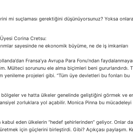
erini mi suçlaması gerektiğini düşünüyorsunuz? Yoksa onlar
Üyesi Corina Cretsu:
ırımlar sayesinde ne ekonomik büyüme, ne de iş imkanları
Hollanda’dan Fransa’ya Avrupa Para Fonu’ndan faydalanmaya
m. Mülteci sorununu ele alma biçimleri beni gururlandırdı. T
m yenileme projeleri gibi. “Tüm üye devletleri bu fonları bu
, bölgeler ve hatta ülkeler genelinde geliştiğini görmek ve en
nsiyel zorluklara yol açabilir. Monica Pinna bu mücadeleyi
kabul eden ülkelerin “hedef şehirlerinden” geliyor. Onlar da
tmek için güçlerini birleştirdi. Gibi? Açıkçası paylaşım. K