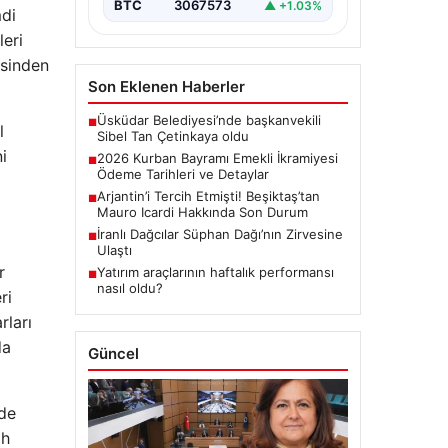
BTC
3067573
▲ +1.03%
mdi
leri
esinden
Son Eklenen Haberler
Üsküdar Belediyesi’nde başkanvekili
■
l
Sibel Tan Çetinkaya oldu
i
2026 Kurban Bayramı Emekli İkramiyesi
■
Ödeme Tarihleri ve Detaylar
Arjantin’i Tercih Etmişti! Beşiktaş’tan
■
Mauro Icardi Hakkında Son Durum
İranlı Dağcılar Süphan Dağı’nın Zirvesine
■
Ulaştı
r
Yatırım araçlarının haftalık performansı
■
nasıl oldu?
ri
rları
da
Güncel
 de
ah