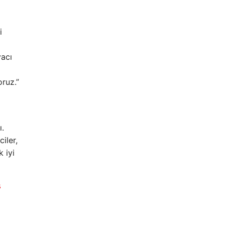
i
yacı
oruz.”
ı.
iler,
 iyi
s