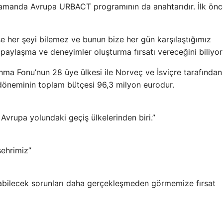
nı zamanda Avrupa URBACT programının da anahtarıdır. İlk ön
 her şeyi bilemez ve bunun bize her gün karşılaştığımız
 paylaşma ve deneyimler oluşturma fırsatı vereceğini biliyo
ma Fonu’nun 28 üye ülkesi ile Norveç ve İsviçre tarafından
 döneminin toplam bütçesi 96,3 milyon eurodur.
Avrupa yolundaki geçiş ülkelerinden biri.”
şehrimiz”
kabilecek sorunları daha gerçekleşmeden görmemize fırsat