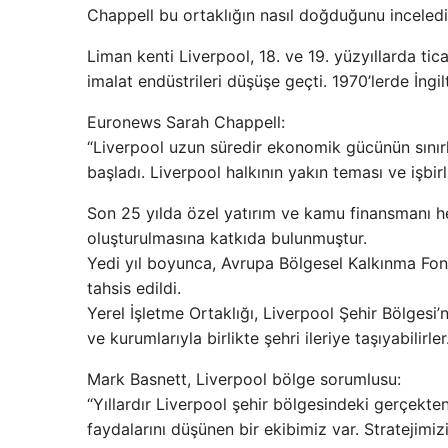
Chappell bu ortaklığın nasıl doğduğunu inceledi
Liman kenti Liverpool, 18. ve 19. yüzyıllarda tic
imalat endüstrileri düşüşe geçti. 1970’lerde İngil
Euronews Sarah Chappell:
“Liverpool uzun süredir ekonomik gücünün sını
başladı. Liverpool halkının yakın teması ve işbir
Son 25 yılda özel yatırım ve kamu finansmanı he
oluşturulmasına katkıda bulunmuştur.
Yedi yıl boyunca, Avrupa Bölgesel Kalkınma Fonu
tahsis edildi.
Yerel İşletme Ortaklığı, Liverpool Şehir Bölgesi’n
ve kurumlarıyla birlikte şehri ileriye taşıyabilirler
Mark Basnett, Liverpool bölge sorumlusu:
“Yıllardır Liverpool şehir bölgesindeki gerçekten
faydalarını düşünen bir ekibimiz var. Stratejimiz