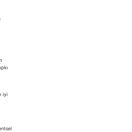
a
n
ıpkı
 iyi
entsel