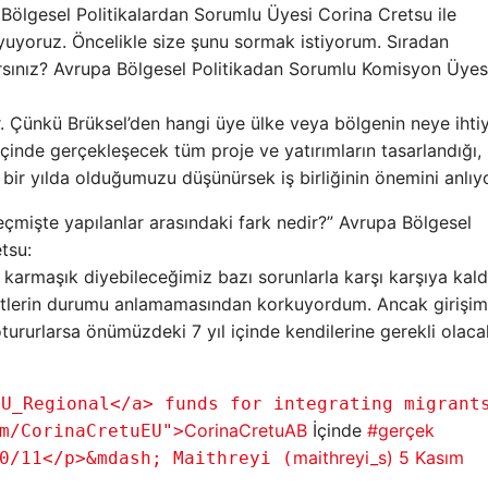
ölgesel Politikalardan Sorumlu Üyesi Corina Cretsu ile
uyuyoruz. Öncelikle size şunu sormak istiyorum. Sıradan
mlarsınız? Avrupa Bölgesel Politikadan Sorumlu Komisyon Üyes
. Çünkü Brüksel’den hangi üye ülke veya bölgenin neye ihti
inde gerçekleşecek tüm proje ve yatırımların tasarlandığı,
 bir yılda olduğumuzu düşünürsek iş birliğinin önemini anlıy
çmişte yapılanlar arasındaki fark nedir?” Avrupa Bölgesel
tsu:
 karmaşık diyebileceğimiz bazı sorunlarla karşı karşıya kald
lerin durumu anlamamasından korkuyordum. Ancak girişimc
tururlarsa önümüzdeki 7 yıl içinde kendilerine gerekli olacak
EU_Regional</a> funds for integrating migrant
CorinaCretuAB
İçinde
#gerçek
m/CorinaCretuEU">
maithreyi_s)
5 Kasım
0/11</p>&mdash; Maithreyi (