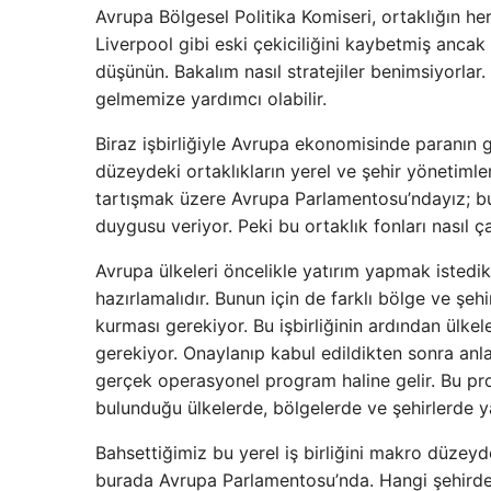
Avrupa Bölgesel Politika Komiseri, ortaklığın h
Liverpool gibi eski çekiciliğini kaybetmiş ancak
düşünün. Bakalım nasıl stratejiler benimsiyorla
gelmemize yardımcı olabilir.
Biraz işbirliğiyle Avrupa ekonomisinde paranın 
düzeydeki ortaklıkların yerel ve şehir yönetimler
tartışmak üzere Avrupa Parlamentosu’ndayız; bu 
duygusu veriyor. Peki bu ortaklık fonları nasıl ç
Avrupa ülkeleri öncelikle yatırım yapmak istedikl
hazırlamalıdır. Bunun için de farklı bölge ve şehi
kurması gerekiyor. Bu işbirliğinin ardından ülk
gerekiyor. Onaylanıp kabul edildikten sonra anla
gerçek operasyonel program haline gelir. Bu pro
bulunduğu ülkelerde, bölgelerde ve şehirlerde yat
Bahsettiğimiz bu yerel iş birliğini makro düzeyde
burada Avrupa Parlamentosu’nda. Hangi şehirde