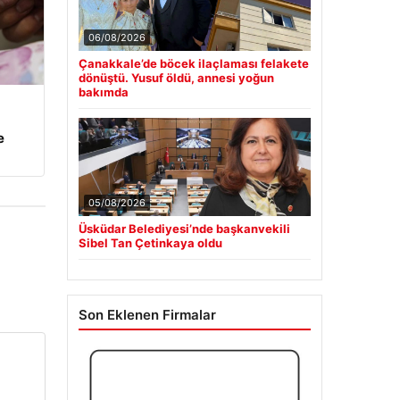
06/08/2026
Çanakkale’de böcek ilaçlaması felakete
dönüştü. Yusuf öldü, annesi yoğun
bakımda
e
05/08/2026
Üsküdar Belediyesi’nde başkanvekili
Sibel Tan Çetinkaya oldu
Son Eklenen Firmalar