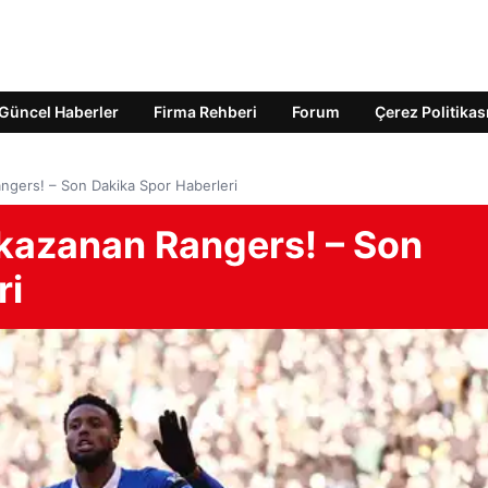
Güncel Haberler
Firma Rehberi
Forum
Çerez Politikas
ngers! – Son Dakika Spor Haberleri
 kazanan Rangers! – Son
ri