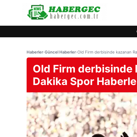
Haberler
›
Güncel Haberler
›
Old Firm derbisinde kazanan Ra
Old Firm derbisinde
Dakika Spor Haberle