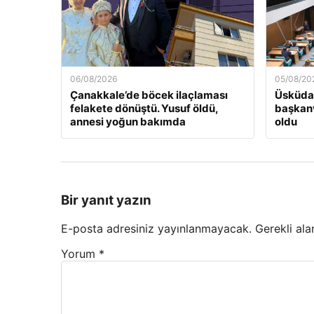
06/08/2026
05/08/20
Çanakkale’de böcek ilaçlaması
Üsküdar
felakete dönüştü. Yusuf öldü,
başkanv
annesi yoğun bakımda
oldu
Bir yanıt yazın
E-posta adresiniz yayınlanmayacak.
Gerekli ala
Yorum
*