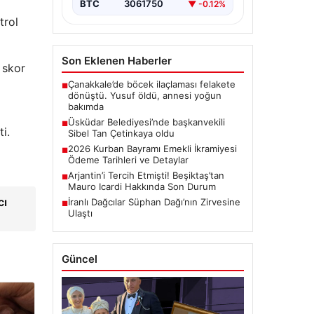
BTC
3061750
▼ -0.12%
trol
Son Eklenen Haberler
 skor
Çanakkale’de böcek ilaçlaması felakete
■
dönüştü. Yusuf öldü, annesi yoğun
bakımda
Üsküdar Belediyesi’nde başkanvekili
■
i.
Sibel Tan Çetinkaya oldu
2026 Kurban Bayramı Emekli İkramiyesi
■
Ödeme Tarihleri ve Detaylar
Arjantin’i Tercih Etmişti! Beşiktaş’tan
■
Mauro Icardi Hakkında Son Durum
cı
İranlı Dağcılar Süphan Dağı’nın Zirvesine
■
Ulaştı
Güncel