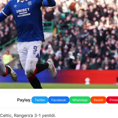
Paylaş:
Twitter
Facebook
WhatsApp
Reddit
Pinte
eltic, Rangers’a 3-1 yenildi.