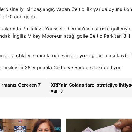
erbisine iyi bir başlangıç ​​yapan Celtic, ilk yarıda oyunu kon
le 1-0 öne geçti.
kalarında Portekizli Youssef Chermiti’nin üst üste golleriyle
ındaki İngiliz Mikey Moore’un attığı golle Celtic Park’tan 3-1
 önde geçtikten sonra kendi evinde oynadığı bir maçı kaybett
temsilcisini 38’er puanla Celtic ve Rangers takip ediyor.
tırmanız Gereken 7
XRP’nin Solana tarzı stratejiye ihtiya
var →