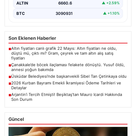
ALTIN
6660.6
▲ +2.59%
BTC
3090931
▲ +1.10%
Son Eklenen Haberler
Altın fiyatları canlı grafik 22 Mayıs: Altın fiyatları ne oldu,
■
düştü mü, çıktı mı? Gram, çeyrek ve tam altın alış satış
fiyatları
Çanakkale’de böcek ilaçlaması felakete dönüştü. Yusuf öldü,
■
annesi yoğun bakımda
Üsküdar Belediyesi’nde başkanvekili Sibel Tan Çetinkaya oldu
■
2026 Kurban Bayramı Emekli İkramiyesi Ödeme Tarihleri ve
■
Detaylar
Arjantin’i Tercih Etmişti! Beşiktaş’tan Mauro Icardi Hakkında
■
Son Durum
Güncel