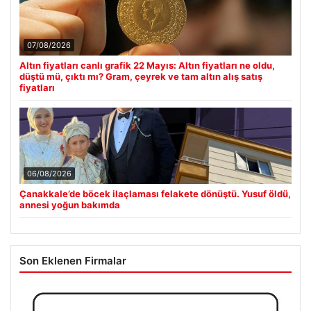
07/08/2026
Altın fiyatları canlı grafik 22 Mayıs: Altın fiyatları ne oldu,
düştü mü, çıktı mı? Gram, çeyrek ve tam altın alış satış
fiyatları
06/08/2026
Çanakkale’de böcek ilaçlaması felakete dönüştü. Yusuf öldü,
annesi yoğun bakımda
Son Eklenen Firmalar