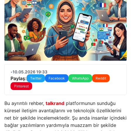
•
10.05.2026 19:33
Paylaş:
Twitter
Facebook
WhatsApp
Reddit
Pinterest
Bu ayrıntılı rehber,
talkrand
platformunun sunduğu
küresel iletişim avantajlarını ve teknolojik özelliklerini
net bir şekilde incelemektedir. Şu anda insanlar içindeki
bağlar yazılımların yardımıyla muazzam bir şekilde