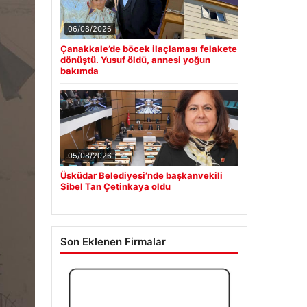
06/08/2026
Çanakkale’de böcek ilaçlaması felakete
dönüştü. Yusuf öldü, annesi yoğun
bakımda
05/08/2026
Üsküdar Belediyesi’nde başkanvekili
Sibel Tan Çetinkaya oldu
Son Eklenen Firmalar