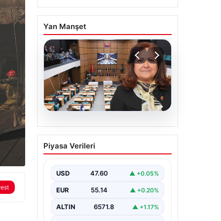
Yan Manşet
05.08.2026
Üsküdar Belediyesi’nde
Piyasa Verileri
başkanvekili Sibel Tan
Çetinkaya oldu
USD
47.60
▲ +0.05%
rest
EUR
55.14
▲ +0.20%
ALTIN
6571.8
▲ +1.17%