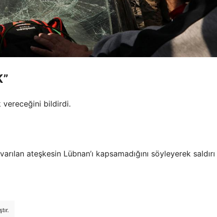
K”
k vereceğini bildirdi.
a varılan ateşkesin Lübnan’ı kapsamadığını söyleyerek saldırı
tır.