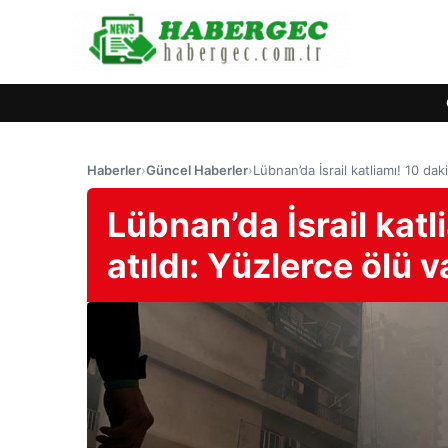
Haberler
›
Güncel Haberler
›
Lübnan’da İsrail katliamı! 10 dak
Lübnan’da İsrail kat
atıldı: Yüzlerce ölü v