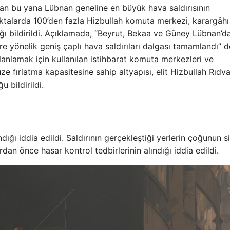
t’tan bu yana Lübnan geneline en büyük hava saldırısının
 noktalarda 100’den fazla Hizbullah komuta merkezi, karargâhı
ığı bildirildi. Açıklamada, “Beyrut, Bekaa ve Güney Lübnan’d
e yönelik geniş çaplı hava saldırıları dalgası tamamlandı” de
planlamak için kullanılan istihbarat komuta merkezleri ve
ze fırlatma kapasitesine sahip altyapısı, elit Hizbullah Rıdv
u bildirildi.
ndığı iddia edildi. Saldırının gerçekleştiği yerlerin çoğunun si
ardan önce hasar kontrol tedbirlerinin alındığı iddia edildi.