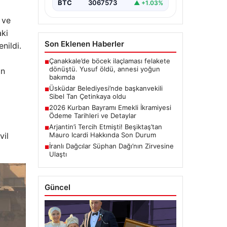
BTC
3067573
▲ +1.03%
 ve
aki
Son Eklenen Haberler
nildi.
Çanakkale’de böcek ilaçlaması felakete
■
dönüştü. Yusuf öldü, annesi yoğun
an
bakımda
Üsküdar Belediyesi’nde başkanvekili
■
Sibel Tan Çetinkaya oldu
2026 Kurban Bayramı Emekli İkramiyesi
■
Ödeme Tarihleri ve Detaylar
Arjantin’i Tercih Etmişti! Beşiktaş’tan
■
vil
Mauro Icardi Hakkında Son Durum
İranlı Dağcılar Süphan Dağı’nın Zirvesine
■
Ulaştı
Güncel