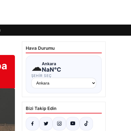
ı
Hava Durumu
ba
☁
Ankara
NaN°C
ŞEHIR SEÇ
Bizi Takip Edin