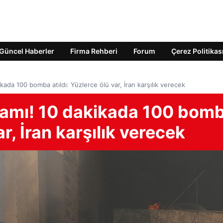
Güncel Haberler
Firma Rehberi
Forum
Çerez Politikas
ikada 100 bomba atıldı: Yüzlerce ölü var, İran karşılık verecek
liamı! 10 dakikada 100 bom
ar, İran karşılık verecek