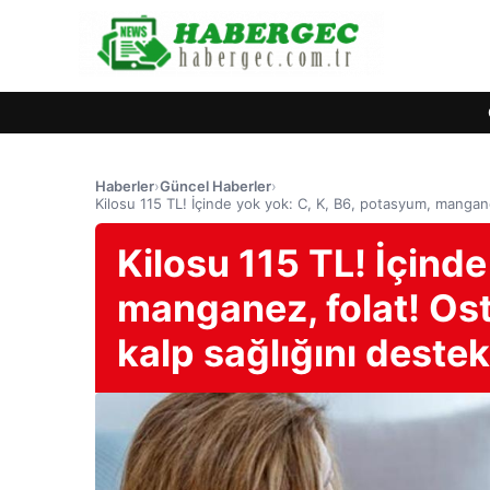
Haberler
›
Güncel Haberler
›
Kilosu 115 TL! İçinde yok yok: C, K, B6, potasyum, manganez
Kilosu 115 TL! İçinde
manganez, folat! Ost
kalp sağlığını destek