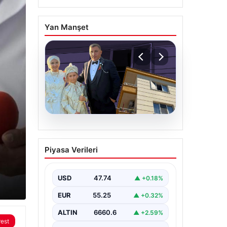
Yan Manşet
05.08.2026
Üsküdar Belediyesi’nde
Piyasa Verileri
başkanvekili Sibel Tan
Çetinkaya oldu
USD
47.74
▲ +0.18%
EUR
55.25
▲ +0.32%
ALTIN
6660.6
▲ +2.59%
rest