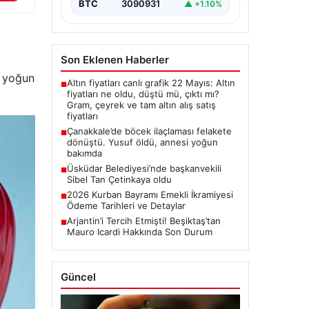
BTC
3090931
▲ +1.10%
Son Eklenen Haberler
e yoğun
Altın fiyatları canlı grafik 22 Mayıs: Altın
■
fiyatları ne oldu, düştü mü, çıktı mı?
Gram, çeyrek ve tam altın alış satış
fiyatları
Çanakkale’de böcek ilaçlaması felakete
■
dönüştü. Yusuf öldü, annesi yoğun
bakımda
Üsküdar Belediyesi’nde başkanvekili
■
Sibel Tan Çetinkaya oldu
2026 Kurban Bayramı Emekli İkramiyesi
■
Ödeme Tarihleri ve Detaylar
Arjantin’i Tercih Etmişti! Beşiktaş’tan
■
Mauro Icardi Hakkında Son Durum
Güncel