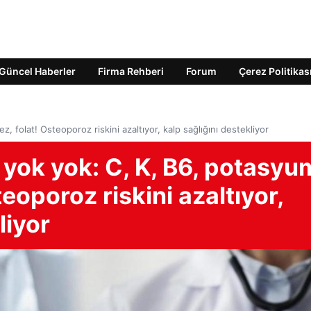
Güncel Haberler
Firma Rehberi
Forum
Çerez Politikas
, folat! Osteoporoz riskini azaltıyor, kalp sağlığını destekliyor
 yok yok: C, K, B6, potasyu
eoporoz riskini azaltıyor,
liyor