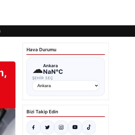
ı
Hava Durumu
☁
Ankara
m,
NaN°C
ŞEHIR SEÇ
Bizi Takip Edin