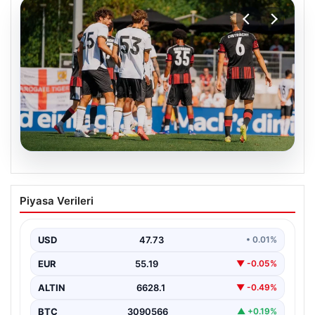
08.08.2026
Frankfurt, Hull City’yi İki Golle Geçti
Piyasa Verileri
Almanya’nın köklü kulüplerinden Eintracht Frankfurt,
yeni sezon öncesinde düzenlenen hazırlık maçında
İngiltere’nin güçlü takımlarından…
USD
47.73
• 0.01%
EUR
55.19
▼ -0.05%
ALTIN
6628.1
▼ -0.49%
BTC
3090566
▲ +0.19%