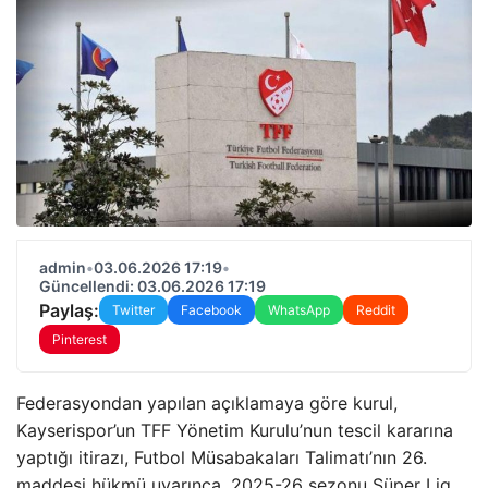
admin
•
03.06.2026 17:19
•
Güncellendi: 03.06.2026 17:19
Paylaş:
Twitter
Facebook
WhatsApp
Reddit
Pinterest
Federasyondan yapılan açıklamaya göre kurul,
Kayserispor’un TFF Yönetim Kurulu’nun tescil kararına
yaptığı itirazı, Futbol Müsabakaları Talimatı’nın 26.
maddesi hükmü uyarınca, 2025-26 sezonu Süper Lig,