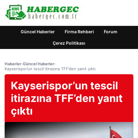
Güncel Haberler
Firma Rehberi
Forum
Çerez Politikası
Haberler
›
Güncel Haberler
›
Kayserispor’un tescil itirazına TFF’den yanıt çıktı
Kayserispor’un tescil
itirazına TFF’den yanıt
çıktı