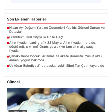
Son Eklenen Haberler
Nisan Ayı Doğum Yardımı Ödemeleri Yapıldı: Güncel Durum ve
■
Detaylar
Frankfurt, Hull City’yi İki Golle Geçti
■
Altın fiyatları canlı grafik 22 Mayıs: Altın fiyatları ne oldu,
■
düştü mü, çıktı mı? Gram, çeyrek ve tam altın alış satış
fiyatları
Çanakkale’de böcek ilaçlaması felakete dönüştü. Yusuf öldü,
■
annesi yoğun bakımda
Üsküdar Belediyesi’nde başkanvekili Sibel Tan Çetinkaya oldu
■
Güncel
09/08/2026