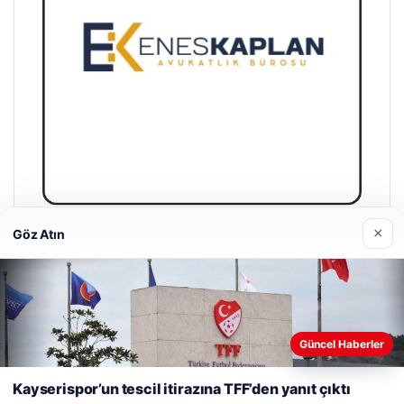
×
Göz Atın
Enes Kaplan Avukatlık Bürosu
28/04/2026
Web sitemizi nasıl kullandığınızı daha iyi anlayabilmek,
Güncel Haberler
deneyiminizi kişiselleştirmek ve geliştirmek amacıyla çerezler
kullanıyoruz.
Çerez Politikamız
Kayserispor’un tescil itirazına TFF’den yanıt çıktı
Reddet
Kabul Et