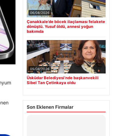
06/08/2026
Çanakkale’de böcek ilaçlaması felakete
dönüştü. Yusuf öldü, annesi yoğun
bakımda
05/08/2026
Üsküdar Belediyesi’nde başkanvekili
anyum
Sibel Tan Çetinkaya oldu
enen
Son Eklenen Firmalar