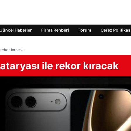
Güncel Haberler
Firma Rehberi
Forum
Çerez Politikas
 rekor kıracak
ataryası ile rekor kıracak