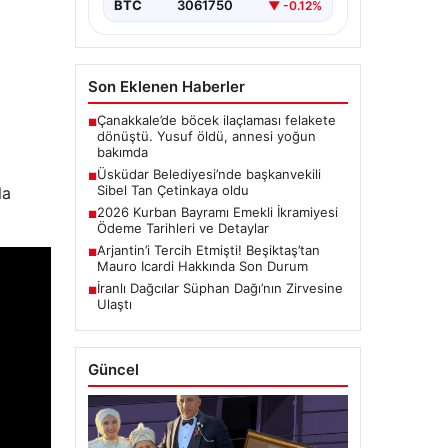
BTC
3061750
▼ -0.12%
Son Eklenen Haberler
Çanakkale’de böcek ilaçlaması felakete
■
dönüştü. Yusuf öldü, annesi yoğun
bakımda
Üsküdar Belediyesi’nde başkanvekili
■
Sibel Tan Çetinkaya oldu
la
2026 Kurban Bayramı Emekli İkramiyesi
■
Ödeme Tarihleri ve Detaylar
Arjantin’i Tercih Etmişti! Beşiktaş’tan
■
Mauro Icardi Hakkında Son Durum
İranlı Dağcılar Süphan Dağı’nın Zirvesine
■
Ulaştı
Güncel