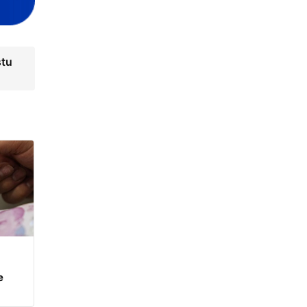
ştu
e