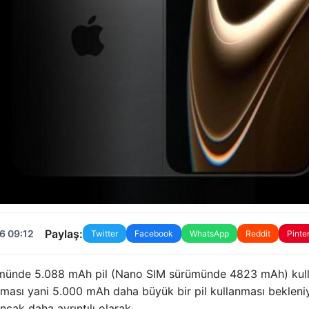
Paylaş:
6 09:12
Twitter
Facebook
WhatsApp
Reddit
Pinte
rümünde 5.088 mAh pil (Nano SIM sürümünde 4823 mAh) kull
aması yani 5.000 mAh daha büyük bir pil kullanması bekleniy
ncak daha ayrıntılı olarak.