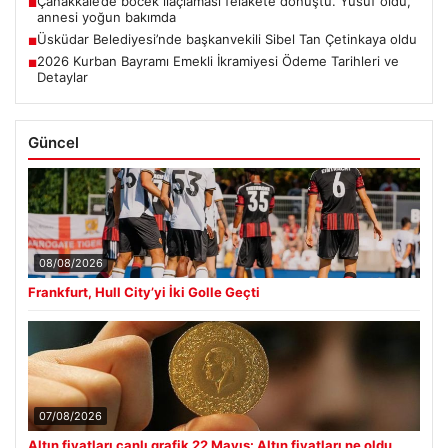
Çanakkale’de böcek ilaçlaması felakete dönüştü. Yusuf öldü,
■
annesi yoğun bakımda
Üsküdar Belediyesi’nde başkanvekili Sibel Tan Çetinkaya oldu
■
2026 Kurban Bayramı Emekli İkramiyesi Ödeme Tarihleri ve
■
Detaylar
Güncel
08/08/2026
Frankfurt, Hull City’yi İki Golle Geçti
07/08/2026
Altın fiyatları canlı grafik 22 Mayıs: Altın fiyatları ne oldu,