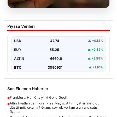
07.08.2026
Altın fiyatları canlı grafik 22 Mayıs: Altın
Piyasa Verileri
fiyatları ne oldu, düştü mü, çıktı mı?
Gram, çeyrek ve tam altın alış satış
fiyatları
USD
47.74
▲ +0.18%
EUR
55.25
▲ +0.32%
ALTIN
6660.6
▲ +2.59%
BTC
3090931
▲ +1.10%
Son Eklenen Haberler
Frankfurt, Hull City’yi İki Golle Geçti
■
Altın fiyatları canlı grafik 22 Mayıs: Altın fiyatları ne oldu,
■
düştü mü, çıktı mı? Gram, çeyrek ve tam altın alış satış
fiyatları