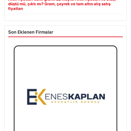
düştü mü, çıktı mı? Gram, çeyrek ve tam altın alış satış
fiyatları
Son Eklenen Firmalar