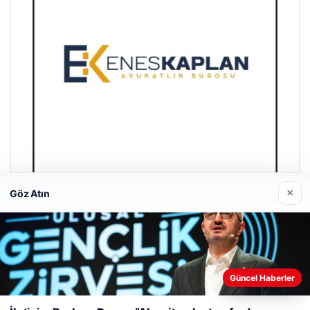
×
Göz Atın
Enes Kaplan Avukatlık Bürosu
28/04/2026
Güncel Haberler
Web sitemizi nasıl kullandığınızı daha iyi anlayabilmek,
deneyiminizi kişiselleştirmek ve geliştirmek amacıyla çerezler