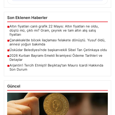
Son Eklenen Haberler
Altın fiyatları canlı grafik 22 Mayıs: Altın fiyatları ne oldu,
■
düştü mü, çıktı mı? Gram, çeyrek ve tam altın alış satış
fiyatları
Çanakkale’de böcek ilaçlaması felakete dönüştü. Yusuf öldü,
■
annesi yoğun bakımda
Üsküdar Belediyesi’nde başkanvekili Sibel Tan Çetinkaya oldu
■
2026 Kurban Bayramı Emekli İkramiyesi Ödeme Tarihleri ve
■
Detaylar
Arjantin’i Tercih Etmişti! Beşiktaş’tan Mauro Icardi Hakkında
■
Son Durum
Güncel