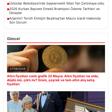
Üsküdar Belediyesi’nde başkanvekili Sibel Tan Çetinkaya oldu
■
2026 Kurban Bayramı Emekli İkramiyesi Ödeme Tarihleri ve
■
Detaylar
Arjantin’i Tercih Etmişti! Beşiktaş’tan Mauro Icardi Hakkında
■
Son Durum
Güncel
07/08/2026
Altın fiyatları canlı grafik 22 Mayıs: Altın fiyatları ne oldu,
düştü mü, çıktı mı? Gram, çeyrek ve tam altın alış satış
fiyatları