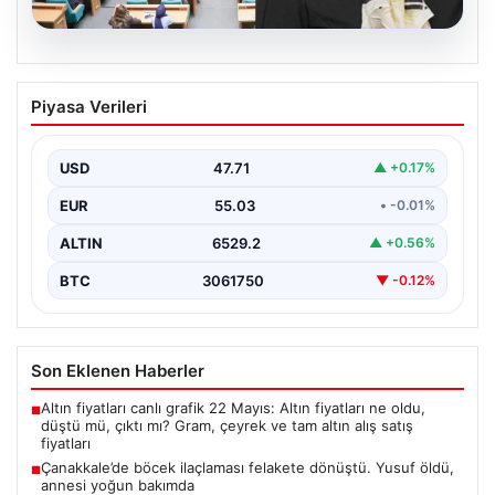
05.08.2026
Üsküdar Belediyesi’nde başkanvekili
Piyasa Verileri
Sibel Tan Çetinkaya oldu
USD
47.71
▲ +0.17%
EUR
55.03
• -0.01%
ALTIN
6529.2
▲ +0.56%
BTC
3061750
▼ -0.12%
Son Eklenen Haberler
Altın fiyatları canlı grafik 22 Mayıs: Altın fiyatları ne oldu,
■
düştü mü, çıktı mı? Gram, çeyrek ve tam altın alış satış
fiyatları
Çanakkale’de böcek ilaçlaması felakete dönüştü. Yusuf öldü,
■
annesi yoğun bakımda