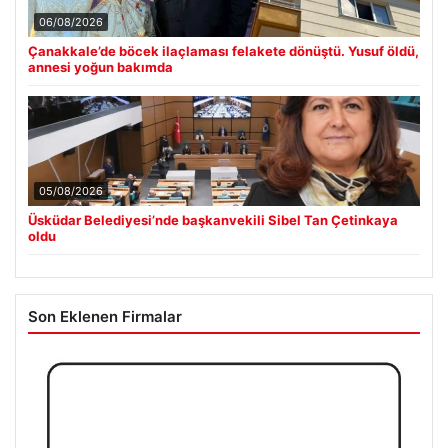
06/08/2026
Çanakkale’de böcek ilaçlaması felakete dönüştü. Yusuf öldü,
annesi yoğun bakımda
05/08/2026
Üsküdar Belediyesi’nde başkanvekili Sibel Tan Çetinkaya
oldu
Son Eklenen Firmalar