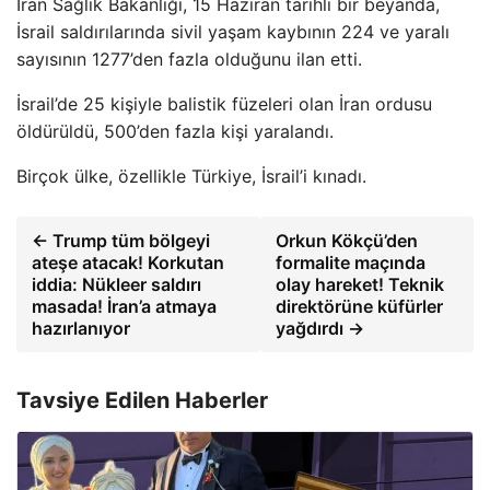
İran Sağlık Bakanlığı, 15 Haziran tarihli bir beyanda,
İsrail saldırılarında sivil yaşam kaybının 224 ve yaralı
sayısının 1277’den fazla olduğunu ilan etti.
İsrail’de 25 kişiyle balistik füzeleri olan İran ordusu
öldürüldü, 500’den fazla kişi yaralandı.
Birçok ülke, özellikle Türkiye, İsrail’i kınadı.
← Trump tüm bölgeyi
Orkun Kökçü’den
ateşe atacak! Korkutan
formalite maçında
iddia: Nükleer saldırı
olay hareket! Teknik
masada! İran’a atmaya
direktörüne küfürler
hazırlanıyor
yağdırdı →
Tavsiye Edilen Haberler