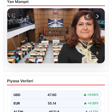
Yan Manşet
05.08.2026
Üsküdar Belediyesi’nde başkanvekili
Piyasa Verileri
Sibel Tan Çetinkaya oldu
USD
47.60
▲ +0.05%
EUR
55.14
▲ +0.20%
ALTIN
6571.8
▲ +1.17%