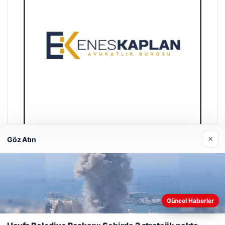
×
Göz Atın
Enes Kaplan Avukatlık Bürosu
28/04/2026
Güncel Haberler
Web sitemizi nasıl kullandığınızı daha iyi anlayabilmek,
deneyiminizi kişiselleştirmek ve geliştirmek amacıyla çerezler