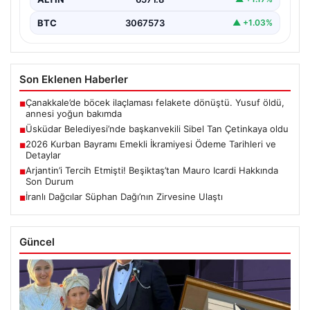
BTC
3067573
▲ +1.03%
Son Eklenen Haberler
Çanakkale’de böcek ilaçlaması felakete dönüştü. Yusuf öldü,
■
annesi yoğun bakımda
Üsküdar Belediyesi’nde başkanvekili Sibel Tan Çetinkaya oldu
■
2026 Kurban Bayramı Emekli İkramiyesi Ödeme Tarihleri ve
■
Detaylar
Arjantin’i Tercih Etmişti! Beşiktaş’tan Mauro Icardi Hakkında
■
Son Durum
İranlı Dağcılar Süphan Dağı’nın Zirvesine Ulaştı
■
Güncel