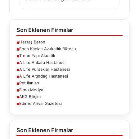
Son Eklenen Firmalar
Hastaş Beton
■
Enes Kaplan Avukatlık Bürosu
■
Trend Yapı Akustik
■
A Life Ankara Hastanesi
■
A Life Pursaklar Hastanesi
■
A Life Altındağ Hastanesi
■
Pet İlanları
■
Feno Medya
■
AKG Bilişim
■
Edirne Ahval Gazetesi
■
Son Eklenen Firmalar