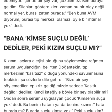
edemiyor. İçeride bir şey var, çözülemez. Ben buraya
geldim. Silahları gösterdikleri zaman bu bir olay değil.
normal yer, burası zaten burada.” “Ben buna AVM
diyorum, burası tıp merkezi olamaz, öyle bir ihtimal
yok” dedi.
“BANA ‘KİMSE SUÇLU DEĞİL’
DEDİLER, PEKİ KIZIM SUÇLU MI?”
Kızının ilaçlara alerjisi olduğunu söylemesine rağmen
serum uygulandığını belirten Doğantekin, tıp
merkezinin “kasıtsız” olduğu yönündeki savunmasına
tepkisini şu sözlerle dile getirdi: “Bize bir şey
söylemediler, epikriz geldiğimizde sadece ‘Kasıtlı
değildi’ dediler. Kendi isteğiyle böyle bir şey olabilir mi?
Ondan sonra serumu uygulayan çocuk ‘Kimsenin suçu
yok’ dedi. Bu benim hatam ya da benim. kızının.” hata
burada mı? Burada suçlu kimse yok.” Peki suçlu kim?