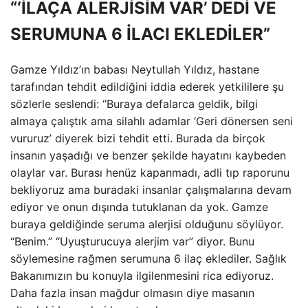
“‘İLAÇA ALERJİSİM VAR’ DEDİ VE
SERUMUNA 6 İLACI EKLEDİLER”
Gamze Yıldız’ın babası Neytullah Yıldız, hastane
tarafından tehdit edildiğini iddia ederek yetkililere şu
sözlerle seslendi: “Buraya defalarca geldik, bilgi
almaya çalıştık ama silahlı adamlar ‘Geri dönersen seni
vururuz’ diyerek bizi tehdit etti. Burada da birçok
insanın yaşadığı ve benzer şekilde hayatını kaybeden
olaylar var. Burası henüz kapanmadı, adli tıp raporunu
bekliyoruz ama buradaki insanlar çalışmalarına devam
ediyor ve onun dışında tutuklanan da yok. Gamze
buraya geldiğinde seruma alerjisi olduğunu söylüyor.
“Benim.” “Uyuşturucuya alerjim var” diyor. Bunu
söylemesine rağmen serumuna 6 ilaç eklediler. Sağlık
Bakanımızın bu konuyla ilgilenmesini rica ediyoruz.
Daha fazla insan mağdur olmasın diye masanın