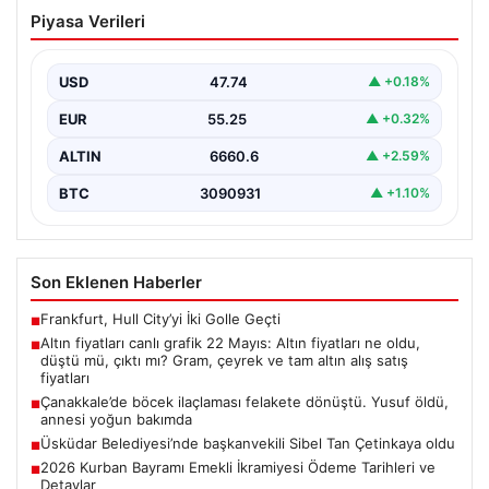
Altın fiyatları canlı grafik 22 Mayıs: Altın
Piyasa Verileri
fiyatları ne oldu, düştü mü, çıktı mı?
Gram, çeyrek ve tam altın alış satış
fiyatları
USD
47.74
▲ +0.18%
EUR
55.25
▲ +0.32%
ALTIN
6660.6
▲ +2.59%
BTC
3090931
▲ +1.10%
Son Eklenen Haberler
Frankfurt, Hull City’yi İki Golle Geçti
■
Altın fiyatları canlı grafik 22 Mayıs: Altın fiyatları ne oldu,
■
düştü mü, çıktı mı? Gram, çeyrek ve tam altın alış satış
fiyatları
Çanakkale’de böcek ilaçlaması felakete dönüştü. Yusuf öldü,
■
annesi yoğun bakımda
Üsküdar Belediyesi’nde başkanvekili Sibel Tan Çetinkaya oldu
■
2026 Kurban Bayramı Emekli İkramiyesi Ödeme Tarihleri ve
■
Detaylar