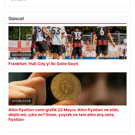
Güncel
08/08/2026
Frankfurt, Hull City’yi İki Golle Geçti
07/08/2026
Altın fiyatları canlı grafik 22 Mayıs: Altın fiyatları ne oldu,
düştü mü, çıktı mı? Gram, çeyrek ve tam altın alış satış
fiyatları