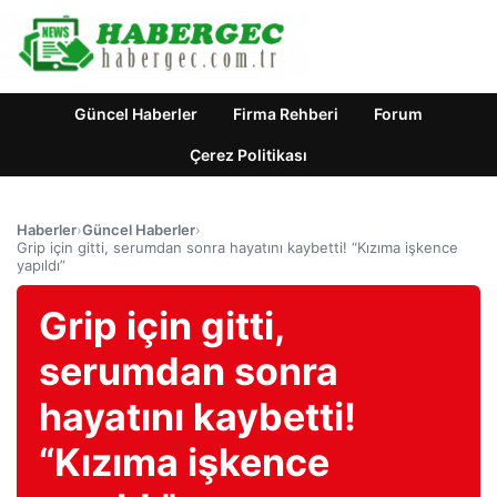
Güncel Haberler
Firma Rehberi
Forum
Çerez Politikası
Haberler
›
Güncel Haberler
›
Grip için gitti, serumdan sonra hayatını kaybetti! “Kızıma işkence
yapıldı”
Grip için gitti,
serumdan sonra
hayatını kaybetti!
“Kızıma işkence