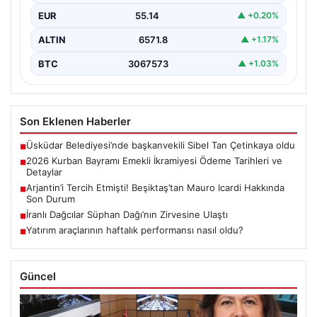
EUR
55.14
▲ +0.20%
ALTIN
6571.8
▲ +1.17%
BTC
3067573
▲ +1.03%
Son Eklenen Haberler
Üsküdar Belediyesi’nde başkanvekili Sibel Tan Çetinkaya oldu
■
2026 Kurban Bayramı Emekli İkramiyesi Ödeme Tarihleri ve
■
Detaylar
Arjantin’i Tercih Etmişti! Beşiktaş’tan Mauro Icardi Hakkında
■
Son Durum
İranlı Dağcılar Süphan Dağı’nın Zirvesine Ulaştı
■
Yatırım araçlarının haftalık performansı nasıl oldu?
■
Güncel