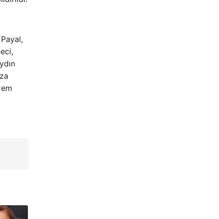
Payal,
eci,
ydın
rza
 Cem