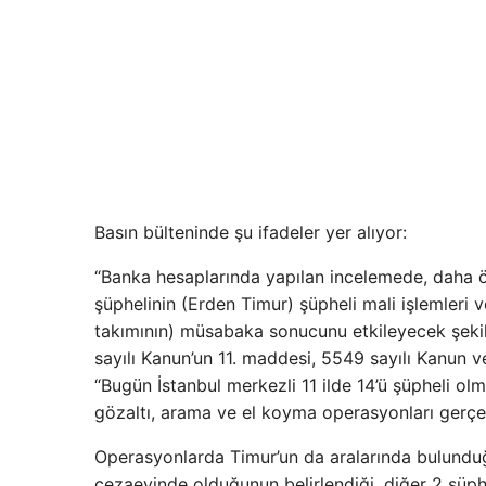
Basın bülteninde şu ifadeler yer alıyor:
“Banka hesaplarında yapılan incelemede, daha 
şüphelinin (Erden Timur) şüpheli mali işlemleri 
takımının) müsabaka sonucunu etkileyecek şeki
sayılı Kanun’un 11. maddesi, 5549 sayılı Kanun ve
“Bugün İstanbul merkezli 11 ilde 14’ü şüpheli o
gözaltı, arama ve el koyma operasyonları gerçekl
Operasyonlarda Timur’un da aralarında bulunduğu
cezaevinde olduğunun belirlendiği, diğer 2 şüphe