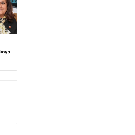
nkaya