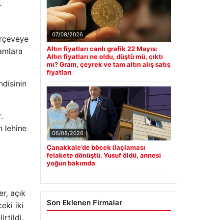
r
07/08/2026
erçeveye
Altın fiyatları canlı grafik 22 Mayıs:
kamlara
Altın fiyatları ne oldu, düştü mü, çıktı
mı? Gram, çeyrek ve tam altın alış satış
fiyatları
disinin
.
n lehine
06/08/2026
Çanakkale’de böcek ilaçlaması
felakete dönüştü. Yusuf öldü, annesi
yoğun bakımda
r, açık
Son Eklenen Firmalar
eki iki
rtildi.