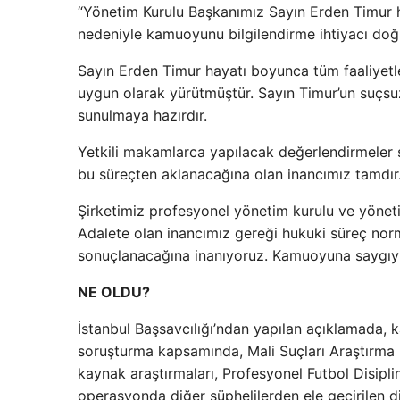
“Yönetim Kurulu Başkanımız Sayın Erden Timur ha
nedeniyle kamuoyunu bilgilendirme ihtiyacı doğ
Sayın Erden Timur hayatı boyunca tüm faaliyetle
uygun olarak yürütmüştür. Sayın Timur’un suçsuz
sunulmaya hazırdır.
Yetkili makamlarca yapılacak değerlendirmeler 
bu süreçten aklanacağına olan inancımız tamdır
Şirketimiz profesyonel yönetim kurulu ve yöneti
Adalete olan inancımız gereği hukuki süreç norm
sonuçlanacağına inanıyoruz. Kamuoyuna saygıyl
NE OLDU?
İstanbul Başsavcılığı’ndan yapılan açıklamada, 
soruşturma kapsamında, Mali Suçları Araştırma K
kaynak araştırmaları, Profesyonel Futbol Disipli
operasyonda diğer şüphelilerden ele geçirilen diji