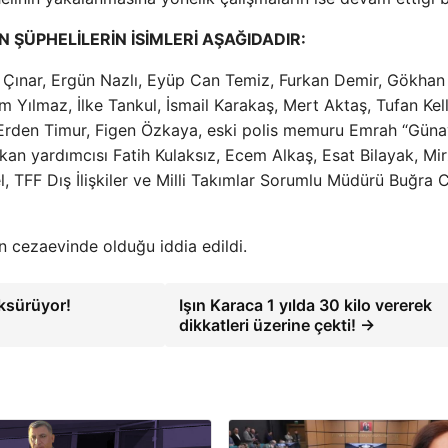
ŞÜPHELİLERİN İSİMLERİ AŞAĞIDADIR:
 Çınar, Ergün Nazlı, Eyüp Can Temiz, Furkan Demir, Gökhan 
 Yılmaz, İlke Tankul, İsmail Karakaş, Mert Aktaş, Tufan Kell
 Erden Timur, Figen Özkaya, eski polis memuru Emrah “Güna
n yardımcısı Fatih Kulaksız, Ecem Alkaş, Esat Bilayak, Mi
, TFF Dış İlişkiler ve Milli Takımlar Sorumlu Müdürü Buğra
n cezaevinde olduğu iddia edildi.
ksürüyor!
Işın Karaca 1 yılda 30 kilo vererek
dikkatleri üzerine çekti! →