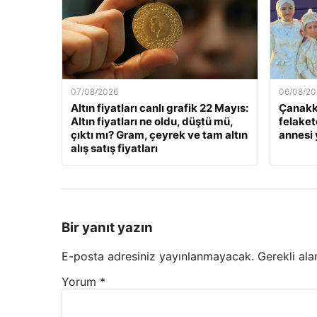
07/08/2026
06/08/20
Altın fiyatları canlı grafik 22 Mayıs:
Çanakk
Altın fiyatları ne oldu, düştü mü,
felaket
çıktı mı? Gram, çeyrek ve tam altın
annesi
alış satış fiyatları
Bir yanıt yazın
E-posta adresiniz yayınlanmayacak.
Gerekli ala
Yorum
*