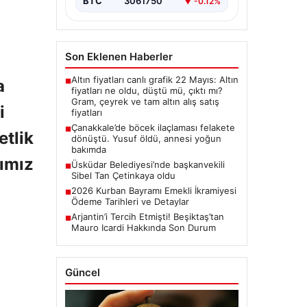
BTC
3061750
▼ -0.12%
Son Eklenen Haberler
Altın fiyatları canlı grafik 22 Mayıs: Altın
a
■
fiyatları ne oldu, düştü mü, çıktı mı?
Gram, çeyrek ve tam altın alış satış
i
fiyatları
Çanakkale’de böcek ilaçlaması felakete
■
etlik
dönüştü. Yusuf öldü, annesi yoğun
bakımda
ımız
Üsküdar Belediyesi’nde başkanvekili
■
Sibel Tan Çetinkaya oldu
2026 Kurban Bayramı Emekli İkramiyesi
■
Ödeme Tarihleri ve Detaylar
Arjantin’i Tercih Etmişti! Beşiktaş’tan
■
Mauro Icardi Hakkında Son Durum
Güncel