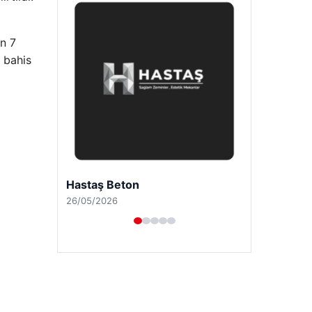
an 7
 bahis
Enes Kaplan Avukatlık Bürosu
28/04/2026