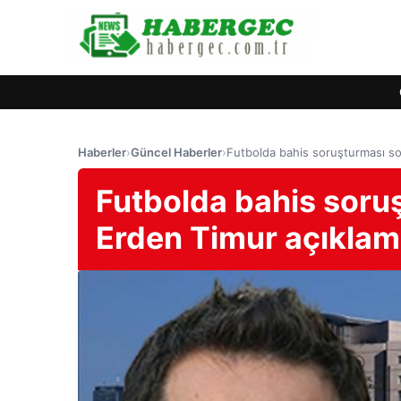
Haberler
›
Güncel Haberler
›
Futbolda bahis soruşturması so
Futbolda bahis soru
Erden Timur açıklam