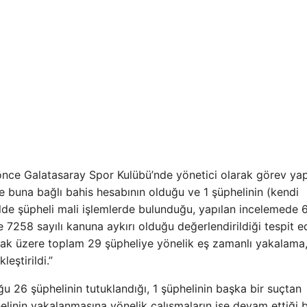
önce Galatasaray Spor Kulübü’nde yönetici olarak görev ya
ve buna bağlı bahis hesabının olduğu ve 1 şüphelinin (kendi
lde şüpheli mali işlemlerde bulunduğu, yapılan incelemede
 7258 sayılı kanuna aykırı olduğu değerlendirildiği tespit ed
lmak üzere toplam 29 şüpheliye yönelik eş zamanlı yakalama
eştirildi.”
 26 şüphelinin tutuklandığı, 1 şüphelinin başka bir suçtan
linin yakalanmasına yönelik çalışmaların ise devam ettiği bil