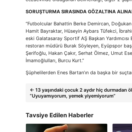
SORUŞTURMA SIRASINDA GÖZALTINA ALINAN 
“Futbolcular Bahattin Berke Demircan, Doğukan
Hamit Bayraktar, Hüseyin Aybars Tüfekci, İbrahim
eski Galatasaray Sportif AŞ Başkan Yardımcısı
restoran müdürü Burak Söyleyen, Eyüpspor başka
Şerifoğlu, Hakan Çakır, Serhat Ölmez, Umut Esel
İmamoğlulları, Burcu Kurt.”
Şüphelilerden Enes Bartan’ın da başka bir suçta
← 13 yaşındaki çocuk 2 aydır hiç durmadan ö
“Uyuyamıyorum, yemek yiyemiyorum”
Tavsiye Edilen Haberler