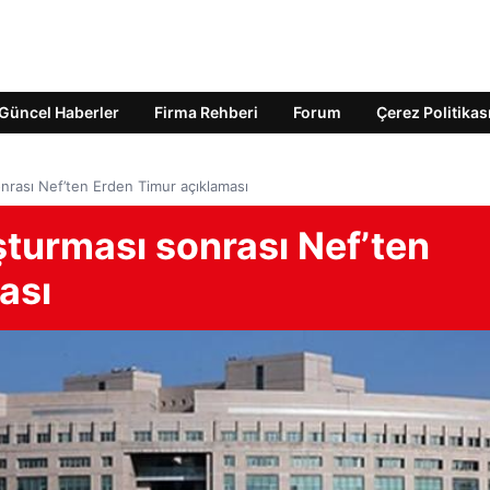
Güncel Haberler
Firma Rehberi
Forum
Çerez Politikas
nrası Nef’ten Erden Timur açıklaması
şturması sonrası Nef’ten
ası