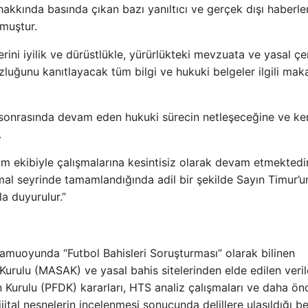
kkında basında çıkan bazı yanıltıcı ve gerçek dışı haberle
muştur.
rini iyilik ve dürüstlükle, yürürlükteki mevzuata ve yasal ç
luğunu kanıtlayacak tüm bilgi ve hukuki belgeler ilgili ma
sonrasında devam eden hukuki sürecin netleşeceğine ve ken
.
m ekibiyle çalışmalarına kesintisiz olarak devam etmektedir
al seyrinde tamamlandığında adil bir şekilde Sayın Timur’u
a duyurulur.”
kamuoyunda “Futbol Bahisleri Soruşturması” olarak bilinen
urulu (MASAK) ve yasal bahis sitelerinden elde edilen verile
n Kurulu (PFDK) kararları, HTS analiz çalışmaları ve daha önc
tal nesnelerin incelenmesi sonucunda delillere ulaşıldığı beli