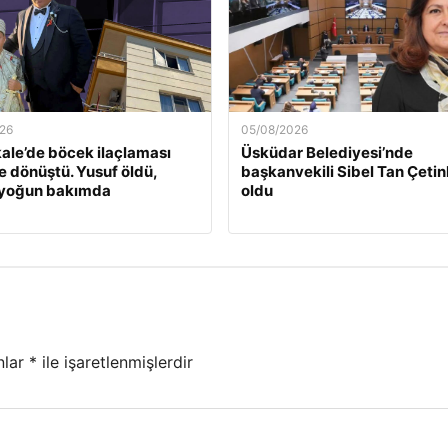
26
05/08/2026
ale’de böcek ilaçlaması
Üsküdar Belediyesi’nde
e dönüştü. Yusuf öldü,
başkanvekili Sibel Tan Çeti
 yoğun bakımda
oldu
nlar
*
ile işaretlenmişlerdir