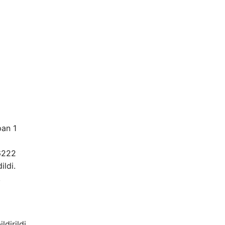
pan 1
 6222
ildi.
,
dirildi.