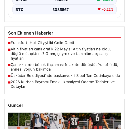
BTC
3085567
▼ -0.22%
Son Eklenen Haberler
Frankfurt, Hull City’yi İki Golle Geçti
■
Altın fiyatları canlı grafik 22 Mayıs: Altın fiyatları ne oldu,
■
düştü mü, çıktı mı? Gram, çeyrek ve tam altın alış satış
fiyatları
Çanakkale’de böcek ilaçlaması felakete dönüştü. Yusuf öldü,
■
annesi yoğun bakımda
Üsküdar Belediyesi’nde başkanvekili Sibel Tan Çetinkaya oldu
■
2026 Kurban Bayramı Emekli İkramiyesi Ödeme Tarihleri ve
■
Detaylar
Güncel