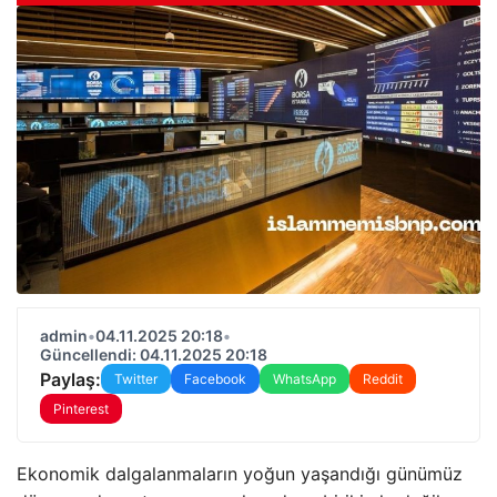
admin
•
04.11.2025 20:18
•
Güncellendi: 04.11.2025 20:18
Paylaş:
Twitter
Facebook
WhatsApp
Reddit
Pinterest
Ekonomik dalgalanmaların yoğun yaşandığı günümüz