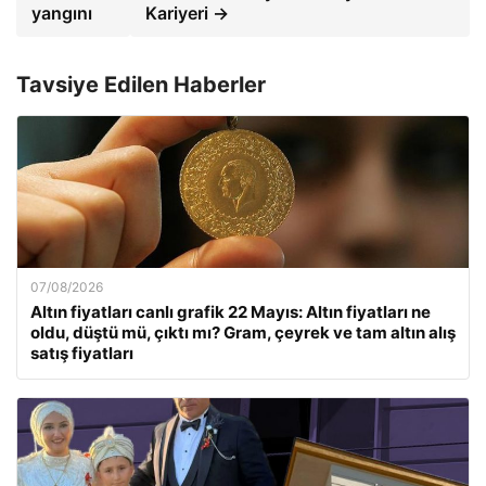
yangını
Kariyeri →
Tavsiye Edilen Haberler
07/08/2026
Altın fiyatları canlı grafik 22 Mayıs: Altın fiyatları ne
oldu, düştü mü, çıktı mı? Gram, çeyrek ve tam altın alış
satış fiyatları