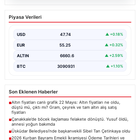
05.08.2026
Üsküdar Belediyesi’nde başkanvekili
Piyasa Verileri
Sibel Tan Çetinkaya oldu
USD
47.74
▲ +0.18%
EUR
55.25
▲ +0.32%
ALTIN
6660.6
▲ +2.59%
BTC
3090931
▲ +1.10%
Son Eklenen Haberler
Altın fiyatları canlı grafik 22 Mayıs: Altın fiyatları ne oldu,
■
düştü mü, çıktı mı? Gram, çeyrek ve tam altın alış satış
fiyatları
Çanakkale’de böcek ilaçlaması felakete dönüştü. Yusuf öldü,
■
annesi yoğun bakımda
Üsküdar Belediyesi’nde başkanvekili Sibel Tan Çetinkaya oldu
■
2026 Kurban Bayramı Emekli İkramiyesi Ödeme Tarihleri ve
■