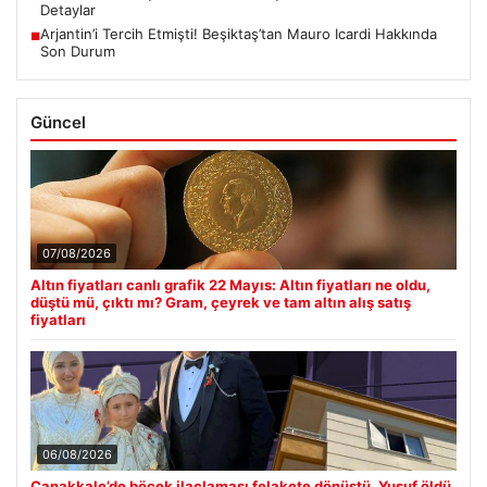
Detaylar
Arjantin’i Tercih Etmişti! Beşiktaş’tan Mauro Icardi Hakkında
■
Son Durum
Güncel
07/08/2026
Altın fiyatları canlı grafik 22 Mayıs: Altın fiyatları ne oldu,
düştü mü, çıktı mı? Gram, çeyrek ve tam altın alış satış
fiyatları
06/08/2026
Çanakkale’de böcek ilaçlaması felakete dönüştü. Yusuf öldü,