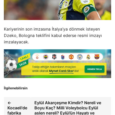
Kariyerinin son imzasına İtalya’ya dönmek isteyen
Dzeko, Bologna teklifini kabul ederse resmi imzayı
imzalayacak.
İlgilenebilirsin
←
Eylül Akarçeşme Kimdir? Nereli ve
Kocaeli'de
Boyu Kaç? Milli Voleybolcu Eylül
fabrika
aslen nereli? Eylül’ün Hayatı ve