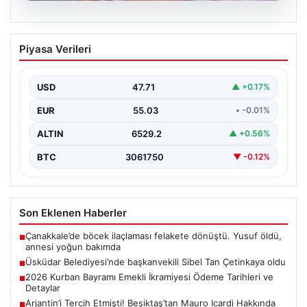
05.08.2026
2026 Kurban Bayramı Emekli İkramiyesi
Piyasa Verileri
Ödeme Tarihleri ve Detaylar
Yaklaşan 2026 Kurban Bayramı öncesinde milyonlarca
emekli vatandaş, bayram ikramiyelerinin ödeneceği
USD
47.71
▲ +0.17%
tarihleri büyük bir…
EUR
55.03
• -0.01%
ALTIN
6529.2
▲ +0.56%
BTC
3061750
▼ -0.12%
Son Eklenen Haberler
Çanakkale’de böcek ilaçlaması felakete dönüştü. Yusuf öldü,
■
annesi yoğun bakımda
Üsküdar Belediyesi’nde başkanvekili Sibel Tan Çetinkaya oldu
■
2026 Kurban Bayramı Emekli İkramiyesi Ödeme Tarihleri ve
■
Detaylar
Arjantin’i Tercih Etmişti! Beşiktaş’tan Mauro Icardi Hakkında
■