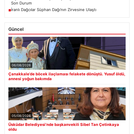
Son Durum
İranlı Dağcılar Süphan Dağı’nın Zirvesine Ulaştı
■
Güncel
06/08/2026
Çanakkale’de böcek ilaçlaması felakete dönüştü. Yusuf öldü,
annesi yoğun bakımda
05/08/2026
Üsküdar Belediyesi’nde başkanvekili Sibel Tan Çetinkaya
oldu