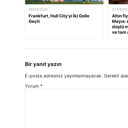
08/08/2026
07/08/20
Frankfurt, Hull City’yi İki Golle
Altın fi
Geçti
Mayıs: A
düştü m
ve tam a
Bir yanıt yazın
E-posta adresiniz yayınlanmayacak.
Gerekli ala
Yorum
*