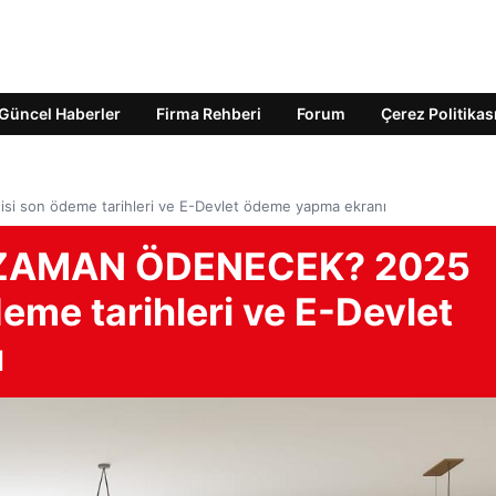
Güncel Haberler
Firma Rehberi
Forum
Çerez Politikas
 son ödeme tarihleri ve E-Devlet ödeme yapma ekranı
 ZAMAN ÖDENECEK? 2025
eme tarihleri ve E-Devlet
ı