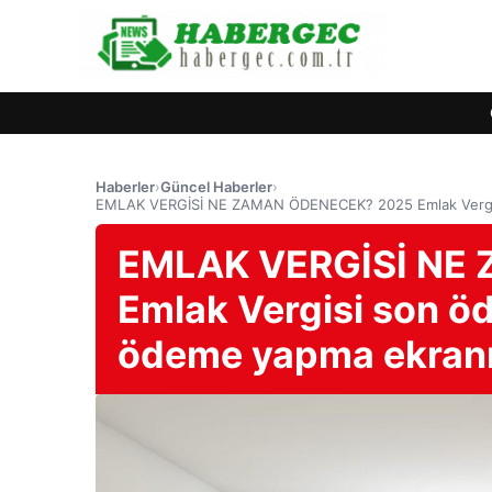
Haberler
›
Güncel Haberler
›
EMLAK VERGİSİ NE ZAMAN ÖDENECEK? 2025 Emlak Vergisi
EMLAK VERGİSİ NE
Emlak Vergisi son öd
ödeme yapma ekran