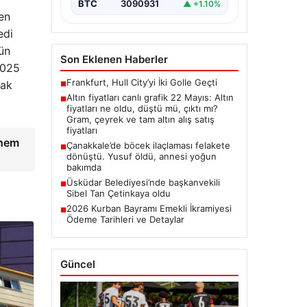
BTC
3090931
▲ +1.10%
en
edi
kün
Son Eklenen Haberler
2025
Frankfurt, Hull City’yi İki Golle Geçti
lak
■
Altın fiyatları canlı grafik 22 Mayıs: Altın
■
fiyatları ne oldu, düştü mü, çıktı mı?
Gram, çeyrek ve tam altın alış satış
fiyatları
 hem
Çanakkale’de böcek ilaçlaması felakete
■
dönüştü. Yusuf öldü, annesi yoğun
bakımda
Üsküdar Belediyesi’nde başkanvekili
■
Sibel Tan Çetinkaya oldu
2026 Kurban Bayramı Emekli İkramiyesi
■
Ödeme Tarihleri ve Detaylar
Güncel