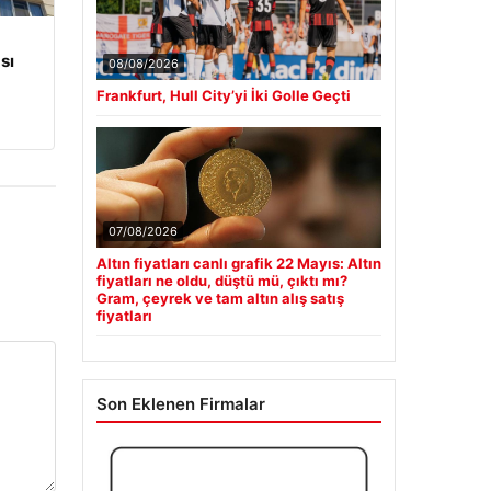
sı
08/08/2026
Frankfurt, Hull City’yi İki Golle Geçti
07/08/2026
Altın fiyatları canlı grafik 22 Mayıs: Altın
fiyatları ne oldu, düştü mü, çıktı mı?
Gram, çeyrek ve tam altın alış satış
fiyatları
Son Eklenen Firmalar