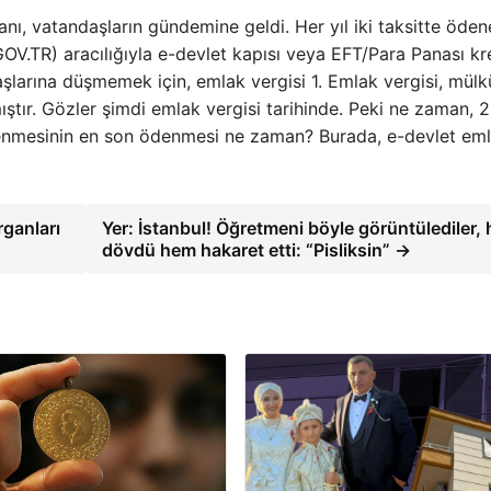
nı, vatandaşların gündemine geldi. Her yıl iki taksitte öden
GOV.TR) aracılığıyla e-devlet kapısı veya EFT/Para Panası kr
aşlarına düşmemek için, emlak vergisi 1. Emlak vergisi, mül
ıştır. Gözler şimdi emlak vergisi tarihinde. Peki ne zaman, 
ödenmesinin en son ödenmesi ne zaman? Burada, e-devlet em
rganları
Yer: İstanbul! Öğretmeni böyle görüntülediler,
dövdü hem hakaret etti: “Pisliksin” →