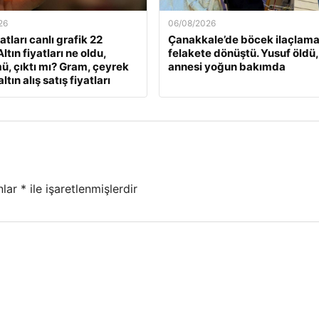
26
06/08/2026
yatları canlı grafik 22
Çanakkale’de böcek ilaçlama
ltın fiyatları ne oldu,
felakete dönüştü. Yusuf öldü,
ü, çıktı mı? Gram, çeyrek
annesi yoğun bakımda
ltın alış satış fiyatları
nlar
*
ile işaretlenmişlerdir