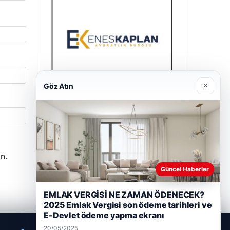
×
Göz Atın
Enes Kaplan Avukatlık Bürosu
28/04/2026
n.
Güncel Haberler
EMLAK VERGİSİ NE ZAMAN ÖDENECEK?
2025 Emlak Vergisi son ödeme tarihleri ve
E-Devlet ödeme yapma ekranı
20/05/2025