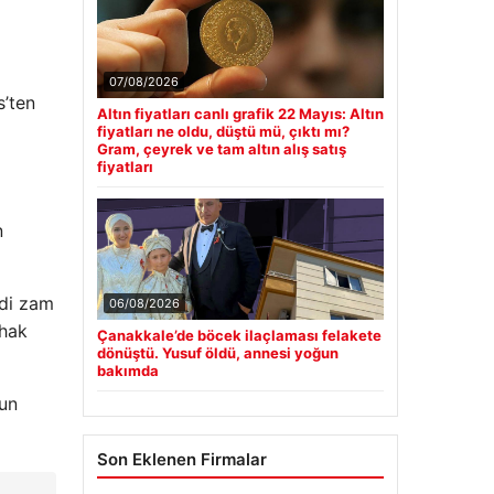
07/08/2026
s’ten
Altın fiyatları canlı grafik 22 Mayıs: Altın
fiyatları ne oldu, düştü mü, çıktı mı?
Gram, çeyrek ve tam altın alış satış
fiyatları
n
edi zam
06/08/2026
 hak
Çanakkale’de böcek ilaçlaması felakete
dönüştü. Yusuf öldü, annesi yoğun
bakımda
nun
Son Eklenen Firmalar