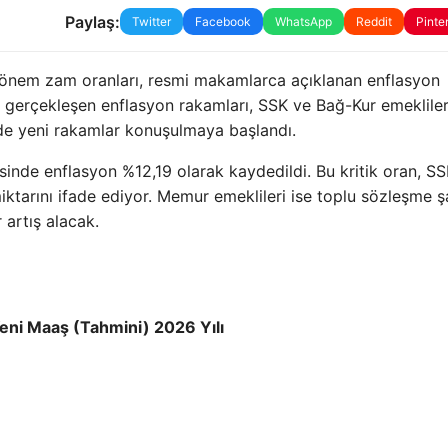
Paylaş:
Twitter
Facebook
WhatsApp
Reddit
Pinte
 dönem zam oranları, resmi makamlarca açıklanan enflasyon
ında gerçekleşen enflasyon rakamları, SSK ve Bağ-Kur emekliler
n de yeni rakamlar konuşulmaya başlandı.
esinde enflasyon %12,19 olarak kaydedildi. Bu kritik oran, S
tarını ifade ediyor. Memur emeklileri ise toplu sözleşme şa
 artış alacak.
eni Maaş (Tahmini) 2026 Yılı