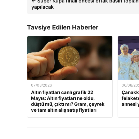
← Süper Kupa finali öncesi ortak basın toplant
yapılacak
Tavsiye Edilen Haberler
07/08/2026
06/08/20
Altın fiyatları canlı grafik 22
Çanakka
Mayıs: Altın fiyatları ne oldu,
felaket
düştü mü, çıktı mı? Gram, çeyrek
annesi
ve tam altın alış satış fiyatları