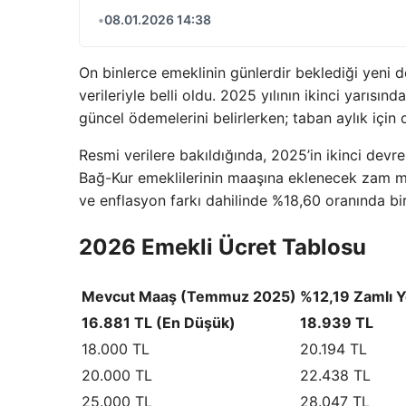
•
08.01.2026 14:38
On binlerce emeklinin günlerdir beklediği yeni
verileriyle belli oldu. 2025 yılının ikinci yarıs
güncel ödemelerini belirlerken; taban aylık içi
Resmi verilere bakıldığında, 2025’in ikinci devr
Bağ-Kur emeklilerinin maaşına eklenecek zam mik
ve enflasyon farkı dahilinde %18,60 oranında bir
2026 Emekli Ücret Tablosu
Mevcut Maaş (Temmuz 2025)
%12,19 Zamlı Y
16.881 TL (En Düşük)
18.939 TL
18.000 TL
20.194 TL
20.000 TL
22.438 TL
25.000 TL
28.047 TL