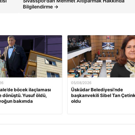
ısı
Sivasspor’dan Mehmet Altıparmak Hakkında
Bilgilendirme →
26
05/08/2026
le’de böcek ilaçlaması
Üsküdar Belediyesi’nde
e dönüştü. Yusuf öldü,
başkanvekili Sibel Tan Çetin
 yoğun bakımda
oldu