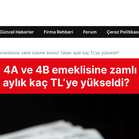
Güncel Haberler
Firma Rehberi
Forum
Çerez Politikas
meklisine zamlı ödeme listesi! Taban aylık kaç TL’ye yükseldi?
 4A ve 4B emeklisine zamlı
 aylık kaç TL’ye yükseldi?