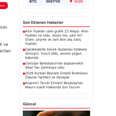
BTC
3061750
▼ -0.12%
rest
Son Eklenen Haberler
inin
Altın fiyatları canlı grafik 22 Mayıs: Altın
■
fiyatları ne oldu, düştü mü, çıktı mı?
Gram, çeyrek ve tam altın alış satış
fiyatları
SK ve
Çanakkale’de böcek ilaçlaması felakete
rtları
■
dönüştü. Yusuf öldü, annesi yoğun
bakımda
Üsküdar Belediyesi’nde başkanvekili
■
Sibel Tan Çetinkaya oldu
2026 Kurban Bayramı Emekli İkramiyesi
■
Ödeme Tarihleri ve Detaylar
Arjantin’i Tercih Etmişti! Beşiktaş’tan
■
Mauro Icardi Hakkında Son Durum
Güncel