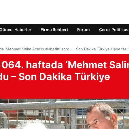
Güncel Haberler
Firma Rehberi
Forum
Çerez Politikas
da ‘Mehmet Salim Acar’ın akıbetini sordu – Son Dakika Türkiye Haberleri
1064. haftada ‘Mehmet Sal
rdu – Son Dakika Türkiye