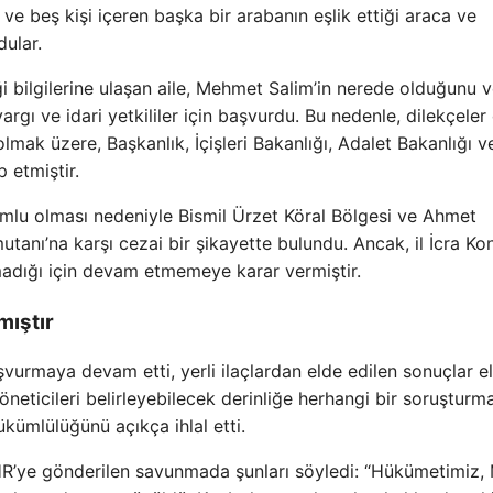
ve beş kişi içeren başka bir arabanın eşlik ettiği araca ve
dular.
i bilgilerine ulaşan aile, Mehmet Salim’in nerede olduğunu 
argı ve idari yetkililer için başvurdu. Bu nedenle, dilekçeler
l olmak üzere, Başkanlık, İçişleri Bakanlığı, Adalet Bakanlığı v
 etmiştir.
umlu olması nedeniyle Bismil Ürzet Köral Bölgesi ve Ahmet
ı’na karşı cezai bir şikayette bulundu. Ancak, il İcra Ko
madığı için devam etmemeye karar vermiştir.
mıştır
şvurmaya devam etti, yerli ilaçlardan elde edilen sonuçlar e
neticileri belirleyebilecek derinliğe herhangi bir soruşturm
ükümlülüğünü açıkça ihlal etti.
R’ye gönderilen savunmada şunları söyledi: “Hükümetimiz, 