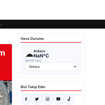
ı
Hava Durumu
im
☁
Ankara
NaN°C
ŞEHIR SEÇ
Bizi Takip Edin