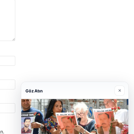
×
Göz Atın
n.