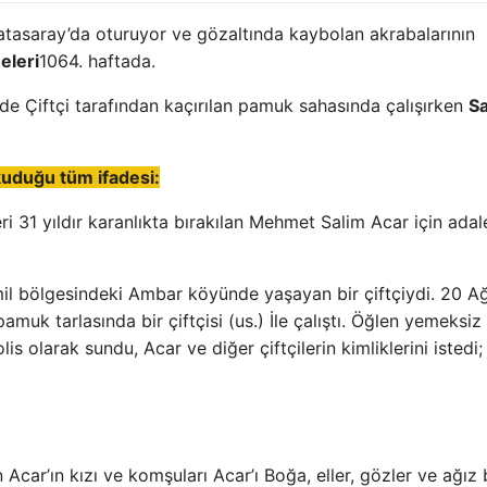
atasaray’da oturuyor ve gözaltında kaybolan akrabalarının
eleri
1064. haftada.
de Çiftçi tarafından kaçırılan pamuk sahasında çalışırken
Sa
okuduğu tüm ifadesi:
ri 31 yıldır karanlıkta bırakılan Mehmet Salim Acar için adal
il bölgesindeki Ambar köyünde yaşayan bir çiftçiydi. 20 A
muk tarlasında bir çiftçisi (us.) İle çalıştı. Öğlen yemeksiz 
olis olarak sundu, Acar ve diğer çiftçilerin kimliklerini istedi
Acar’ın kızı ve komşuları Acar’ı Boğa, eller, gözler ve ağız 