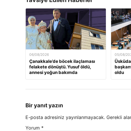
Tavsiye Edilen Haberler
06/08/2026
05/08/20
Çanakkale’de böcek ilaçlaması
Üsküdar
felakete dönüştü. Yusuf öldü,
başkanv
annesi yoğun bakımda
oldu
Bir yanıt yazın
E-posta adresiniz yayınlanmayacak.
Gerekli ala
Yorum
*