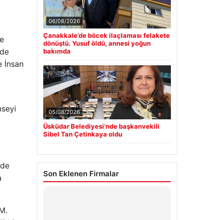
06/08/2026
Çanakkale’de böcek ilaçlaması felakete
ve
dönüştü. Yusuf öldü, annesi yoğun
 de
bakımda
e İnsan
nseyi
05/08/2026
Üsküdar Belediyesi’nde başkanvekili
Sibel Tan Çetinkaya oldu
lde
Son Eklenen Firmalar
a
M.