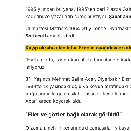
1995 yılından bu yana, 1995’ten beri Piazza Gal
kaderini ve yazarların sürecini istiyor.
Şabat ann
Cumartesi Mathers 1064. 31 yıl önce Diyarbakir’
Sottaceti
adalet istedi.
Kayıp akraba olan Iqbal Eren’in aşağıdakileri 
“Haftamızda, kaderi karanlıkta bırakılan ve kade
istiyoruz.
31 -Yaşınca Mehmet Salim Acar, Diyarbakır Bism
1994’te 13 yaşındaki oğlu ve köyün etrafındaki pa
boğa aracı ile gelen silahlı insanlar kendilerini p
Acar’ı araca koyarak aldı.
“Eller ve gözler bağlı olarak görüldü”
O zaman, nehrin kenarındaki çamaşırları yıkayan 