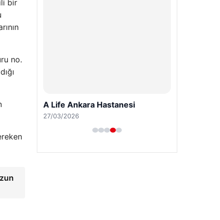
i bir
u
rının
ru no.
dığı
n
A Life Ankara Hastanesi
27/03/2026
ereken
uzun