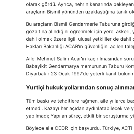
olarak gördü. Ayrıca, nehrin kenarında bekleyen 
araçların Bismil yönünden uzaklaştığına tanık ol
Bu araçların Bismil Gendarmerie Taburuna girdiğ
gözaltına alındığını öğrenmek için yerel askeri, y
dahil olmak üzere ilgili ulusal yetkililer de dahi
Hakları Bakanlığı ACAR’ın güvenliğini acilen talep
Aile, Mehmet Salim Acar’ın kaçırılmasından sor
Babayikit Gendarmarya memurunun Taburu Komutan
Diyarbakır 23 Ocak 1997’de yeterli kanıt bulun
Yurtiçi hukuk yollarından sonuç alınma
Tüm baskı ve tehditlere rağmen, aile yıllarca ba
etmedi. Kazayı her açıdan aydınlatabilecek ve yö
yapılmadı; Yapılan süreç, etkili bir soruşturma y
Böylece aile CEDR için başvurdu. Türkiye, ACTH