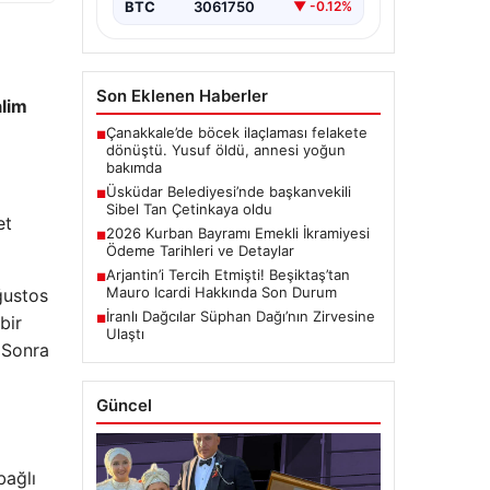
BTC
3061750
▼ -0.12%
Son Eklenen Haberler
lim
Çanakkale’de böcek ilaçlaması felakete
■
dönüştü. Yusuf öldü, annesi yoğun
bakımda
Üsküdar Belediyesi’nde başkanvekili
■
Sibel Tan Çetinkaya oldu
et
2026 Kurban Bayramı Emekli İkramiyesi
■
Ödeme Tarihleri ve Detaylar
Arjantin’i Tercih Etmişti! Beşiktaş’tan
■
Mauro Icardi Hakkında Son Durum
ğustos
İranlı Dağcılar Süphan Dağı’nın Zirvesine
■
bir
Ulaştı
; Sonra
Güncel
bağlı