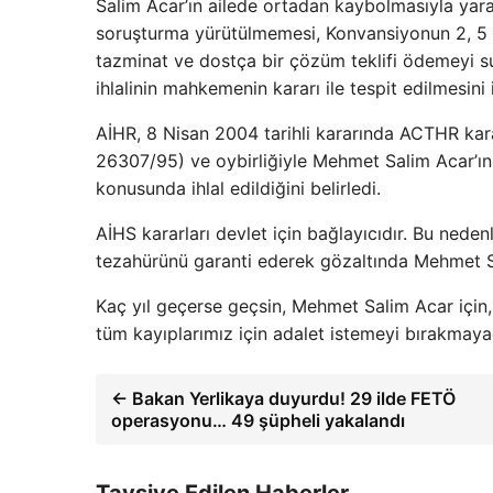
Salim Acar’ın ailede ortadan kaybolmasıyla yara
soruşturma yürütülmemesi, Konvansiyonun 2, 5 ve
tazminat ve dostça bir çözüm teklifi ödemeyi su
ihlalinin mahkemenin kararı ile tespit edilmesini 
AİHR, 8 Nisan 2004 tarihli kararında ACTHR kara
26307/95) ve oybirliğiyle Mehmet Salim Acar’ın 
konusunda ihlal edildiğini belirledi.
AİHS kararları devlet için bağlayıcıdır. Bu neden
tezahürünü garanti ederek gözaltında Mehmet Sali
Kaç yıl geçerse geçsin, Mehmet Salim Acar için,
tüm kayıplarımız için adalet istemeyi bırakmaya
← Bakan Yerlikaya duyurdu! 29 ilde FETÖ
operasyonu… 49 şüpheli yakalandı