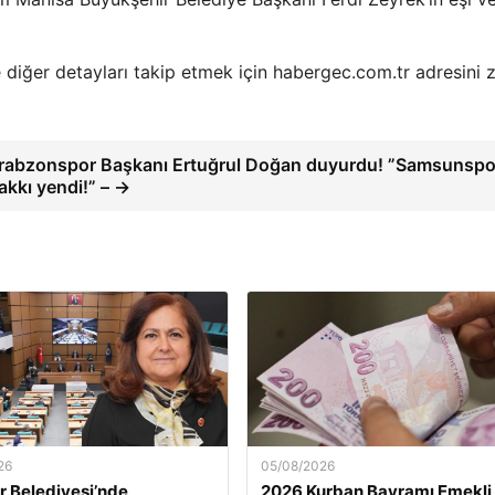
 diğer detayları takip etmek için habergec.com.tr adresini z
rabzonspor Başkanı Ertuğrul Doğan duyurdu! ”Samsunspo
akkı yendi!” – →
26
05/08/2026
 Belediyesi’nde
2026 Kurban Bayramı Emekli