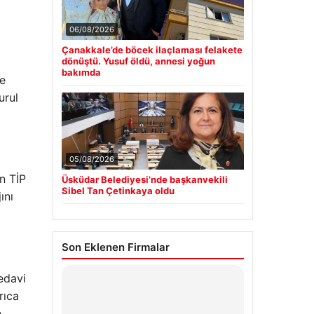
06/08/2026
Çanakkale’de böcek ilaçlaması felakete
dönüştü. Yusuf öldü, annesi yoğun
bakımda
de
urul
05/08/2026
n TİP
Üsküdar Belediyesi’nde başkanvekili
Sibel Tan Çetinkaya oldu
ını
Son Eklenen Firmalar
edavi
rıca
e