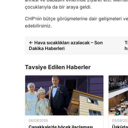
çocuklarıyla da bir araya geldi.
CHP’nin bütçe görüşmelerine dair gelişmeleri ve
edebilirsiniz.
← Hava sıcaklıkları azalacak – Son
T
Dakika Haberleri
h
Tavsiye Edilen Haberler
06/08/2026
05/08/20
Çanakkale’de böcek ilaçlaması
Üsküdar