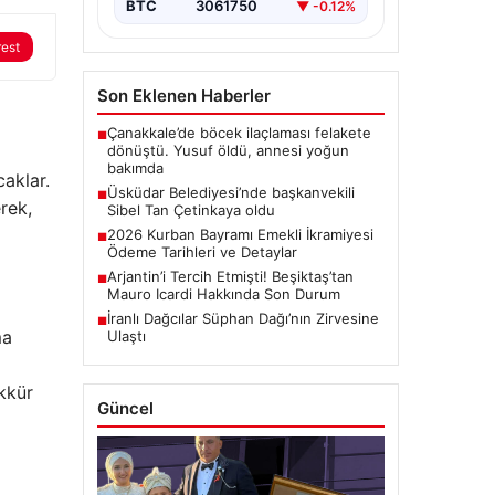
BTC
3061750
▼ -0.12%
rest
Son Eklenen Haberler
Çanakkale’de böcek ilaçlaması felakete
■
dönüştü. Yusuf öldü, annesi yoğun
bakımda
aklar.
Üsküdar Belediyesi’nde başkanvekili
■
erek,
Sibel Tan Çetinkaya oldu
2026 Kurban Bayramı Emekli İkramiyesi
■
Ödeme Tarihleri ve Detaylar
Arjantin’i Tercih Etmişti! Beşiktaş’tan
■
Mauro Icardi Hakkında Son Durum
İranlı Dağcılar Süphan Dağı’nın Zirvesine
■
ma
Ulaştı
kkür
Güncel