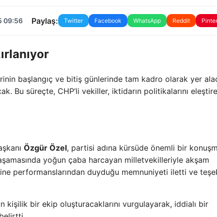
Paylaş:
5 09:56
Twitter
Facebook
WhatsApp
Reddit
Pinte
ırlanıyor
inin başlangıç ve bitiş günlerinde tam kadro olarak yer alac
. Bu süreçte, CHP’li vekiller, iktidarın politikalarını eleştir
Başkanı
Özgür Özel
, partisi adına kürsüde önemli bir konuş
şamasında yoğun çaba harcayan milletvekilleriyle akşam
erine performanslarından duyduğu memnuniyeti iletti ve teşe
kişilik bir ekip oluşturacaklarını vurgulayarak, iddialı bir
elirtti.