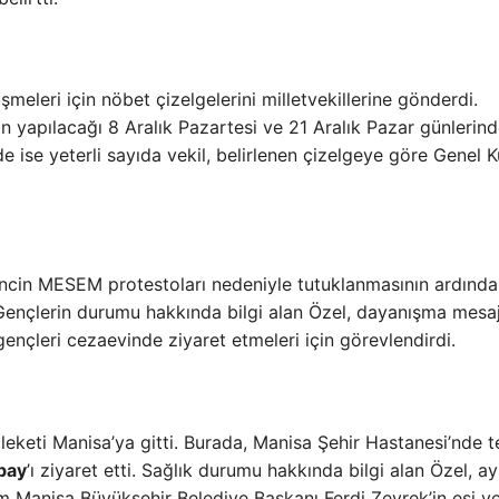
eleri için nöbet çizelgelerini milletvekillerine gönderdi.
n yapılacağı 8 Aralık Pazartesi ve 21 Aralık Pazar günlerin
e ise yeterli sayıda vekil, belirlenen çizelgeye göre Genel K
gencin MESEM protestoları nedeniyle tutuklanmasının ardında
 Gençlerin durumu hakkında bilgi alan Özel, dayanışma mesaj
 gençleri cezaevinde ziyaret etmeleri için görevlendirdi.
leketi Manisa’ya gitti. Burada, Manisa Şehir Hastanesi’nde t
bay
’ı ziyaret etti. Sağlık durumu hakkında bilgi alan Özel, ay
um Manisa Büyükşehir Belediye Başkanı Ferdi Zeyrek’in eşi v