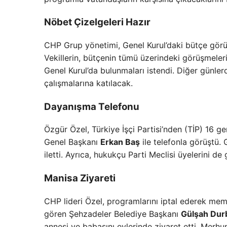
Nöbet Çizelgeleri Hazır
CHP Grup yönetimi, Genel Kurul’daki bütçe görüşm
Vekillerin, bütçenin tümü üzerindeki görüşmeleri
Genel Kurul’da bulunmaları istendi. Diğer günlerd
çalışmalarına katılacak.
Dayanışma Telefonu
Özgür Özel, Türkiye İşçi Partisi’nden (TİP) 16 
Genel Başkanı
Erkan Baş
ile telefonla görüştü.
iletti. Ayrıca, hukukçu Parti Meclisi üyelerini de
Manisa Ziyareti
CHP lideri Özel, programlarını iptal ederek mem
gören Şehzadeler Belediye Başkanı
Gülşah Dur
annesi ve babasını evlerinde ziyaret etti. Merh