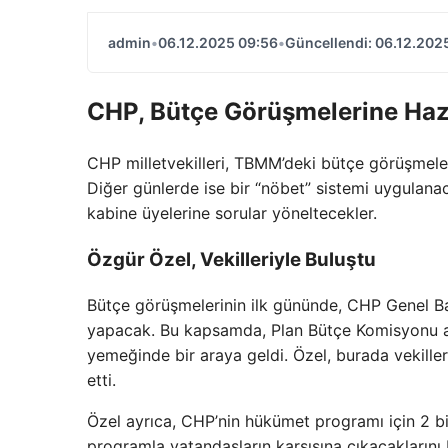
admin
•
06.12.2025 09:56
•
Güncellendi: 06.12.202
CHP, Bütçe Görüşmelerine Haz
CHP milletvekilleri, TBMM’deki bütçe görüşmeler
Diğer günlerde ise bir “nöbet” sistemi uygulanacak
kabine üyelerine sorular yöneltecekler.
Özgür Özel, Vekilleriyle Buluştu
Bütçe görüşmelerinin ilk gününde, CHP Genel 
yapacak. Bu kapsamda, Plan Bütçe Komisyonu a
yemeğinde bir araya geldi. Özel, burada vekill
etti.
Özel ayrıca, CHP’nin hükümet programı için 2 bin 
programla vatandaşların karşısına çıkacaklarını b