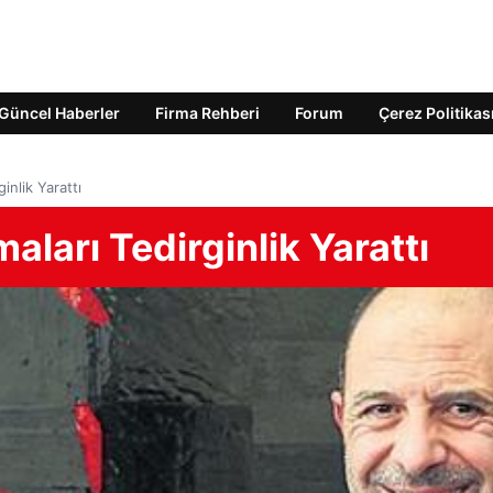
Güncel Haberler
Firma Rehberi
Forum
Çerez Politikas
inlik Yarattı
aları Tedirginlik Yarattı