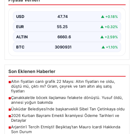
dönüştü. Yusuf öldü, annesi yoğun
bakımda
USD
47.74
▲ +0.18%
{“title”: “Çanakkale’de Böcek İlaçlaması Felaketle Bitti:
Bir Çocuk Hayatını Kaybetti, Annesi Yoğun Bakımda”,
EUR
55.25
▲ +0.32%
“content”:…
ALTIN
6660.6
▲ +2.59%
BTC
3090931
▲ +1.10%
Son Eklenen Haberler
Altın fiyatları canlı grafik 22 Mayıs: Altın fiyatları ne oldu,
■
düştü mü, çıktı mı? Gram, çeyrek ve tam altın alış satış
fiyatları
Çanakkale’de böcek ilaçlaması felakete dönüştü. Yusuf öldü,
■
annesi yoğun bakımda
Üsküdar Belediyesi’nde başkanvekili Sibel Tan Çetinkaya oldu
■
2026 Kurban Bayramı Emekli İkramiyesi Ödeme Tarihleri ve
■
Detaylar
Arjantin’i Tercih Etmişti! Beşiktaş’tan Mauro Icardi Hakkında
■
Son Durum