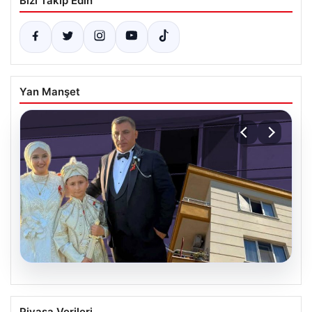
Bizi Takip Edin
Yan Manşet
06.08.2026
Çanakkale’de böcek ilaçlaması felakete
Piyasa Verileri