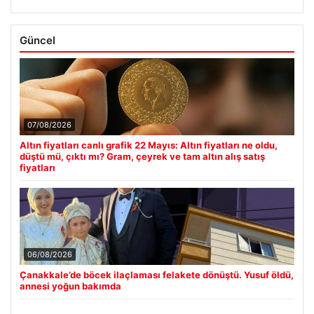
Güncel
07/08/2026
Altın fiyatları canlı grafik 22 Mayıs: Altın fiyatları ne oldu,
düştü mü, çıktı mı? Gram, çeyrek ve tam altın alış satış
fiyatları
06/08/2026
Çanakkale’de böcek ilaçlaması felakete dönüştü. Yusuf öldü,
annesi yoğun bakımda