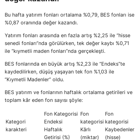
Bu hafta yatırım fonları ortalama %0,79, BES fonları ise
%0,87 oranında değer kazandı.
Yatırım fonları arasında en fazla artış %2,25 ile “hisse
senedi fonları”nda görülürken, tek değer kaybı %0,71
ile “kıymetli maden fonları”nda gerçekleşti.
BES fonlarında en büyük artış %2,23 ile “Endeks”te
kaydedilirken, düşüş yaşayan tek fon %1,03 ile
“Kıymetli Madenler” oldu.
BES yatırım ve fonlarının haftalık ortalama getirileri ve
toplam kâr eden fon sayısı şöyle:
Fon Kategorisi
Fon
Fon
Kategori
Endeksi
kategorisi
kategorisi
karakteri
Haftalık
Kârlı
Kaybedenler
Getirisi (%)
(miktar)
(hisse)