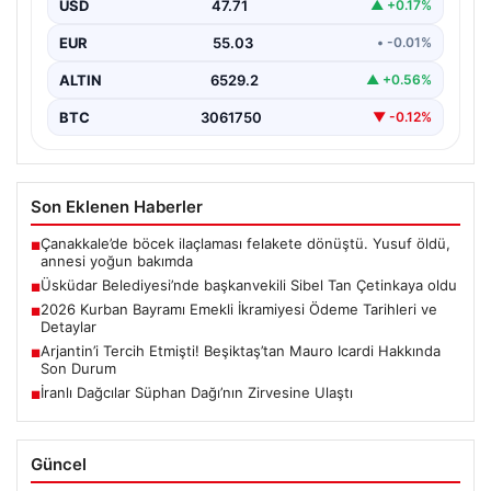
USD
47.71
▲ +0.17%
EUR
55.03
• -0.01%
ALTIN
6529.2
▲ +0.56%
BTC
3061750
▼ -0.12%
Son Eklenen Haberler
Çanakkale’de böcek ilaçlaması felakete dönüştü. Yusuf öldü,
■
annesi yoğun bakımda
Üsküdar Belediyesi’nde başkanvekili Sibel Tan Çetinkaya oldu
■
2026 Kurban Bayramı Emekli İkramiyesi Ödeme Tarihleri ve
■
Detaylar
Arjantin’i Tercih Etmişti! Beşiktaş’tan Mauro Icardi Hakkında
■
Son Durum
İranlı Dağcılar Süphan Dağı’nın Zirvesine Ulaştı
■
Güncel