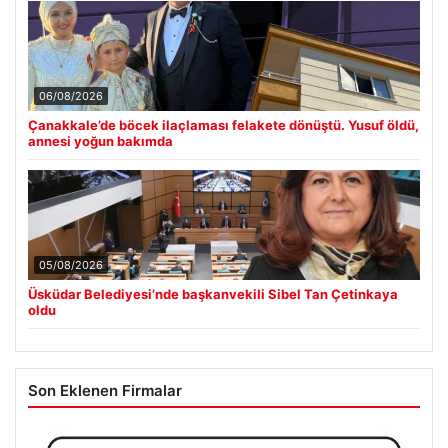
06/08/2026
Çanakkale’de böcek ilaçlaması felakete dönüştü. Yusuf öldü,
annesi yoğun bakımda
05/08/2026
Üsküdar Belediyesi’nde başkanvekili Sibel Tan Çetinkaya
oldu
Son Eklenen Firmalar