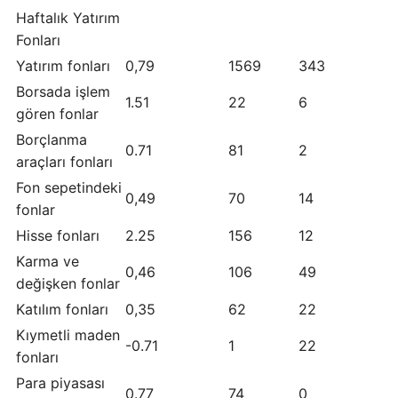
Haftalık Yatırım
Fonları
Yatırım fonları
0,79
1569
343
Borsada işlem
1.51
22
6
gören fonlar
Borçlanma
0.71
81
2
araçları fonları
Fon sepetindeki
0,49
70
14
fonlar
Hisse fonları
2.25
156
12
Karma ve
0,46
106
49
değişken fonlar
Katılım fonları
0,35
62
22
Kıymetli maden
-0.71
1
22
fonları
Para piyasası
0.77
74
0