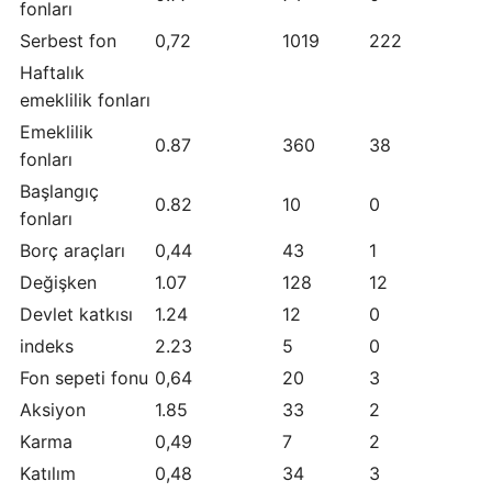
fonları
Serbest fon
0,72
1019
222
Haftalık
emeklilik fonları
Emeklilik
0.87
360
38
fonları
Başlangıç ​​
0.82
10
0
fonları
Borç araçları
0,44
43
1
Değişken
1.07
128
12
Devlet katkısı
1.24
12
0
indeks
2.23
5
0
Fon sepeti fonu
0,64
20
3
Aksiyon
1.85
33
2
Karma
0,49
7
2
Katılım
0,48
34
3