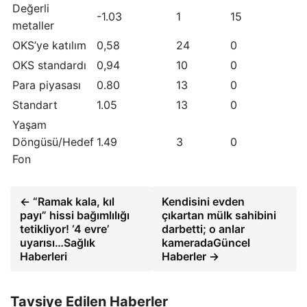
Değerli
-1.03
1
15
metaller
OKS’ye katılım
0,58
24
0
OKS standardı
0,94
10
0
Para piyasası
0.80
13
0
Standart
1.05
13
0
Yaşam
Döngüsü/Hedef
1.49
3
0
Fon
← “Ramak kala, kıl
Kendisini evden
payı” hissi bağımlılığı
çıkartan mülk sahibini
tetikliyor! ‘4 evre’
darbetti; o anlar
uyarısı…Sağlık
kameradaGüncel
Haberleri
Haberler →
Tavsiye Edilen Haberler